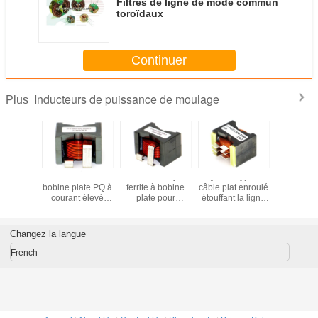
Filtres de ligne de mode commun
toroïdaux
Continuer
Inducteurs de puissance de moulage
Plus
âble plat
8.5A Inducteur à
Choke de noyau
PQ3525 Type de
Inducte
 protégé
bobine plate PQ à
ferrite à bobine
câble plat enroulé
puissance
 chaîne
courant élevé
plate pour
étouffant la ligne
protégé
ntation
pour OBC
rectificateur de
électrique d'IKP
enroulemen
ane
automobile
pilote LED
Electronics
plat de t
Changez la langue
French