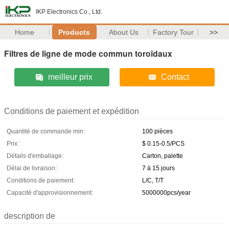
IKP Electronics Co., Ltd.
Home
Products
About Us
Factory Tour
>>
Filtres de ligne de mode commun toroïdaux
meilleur prix
Contact
Conditions de paiement et expédition
Quantité de commande min:
100 pièces
Prix:
$ 0.15-0.5/PCS
Détails d'emballage:
Carton, palette
Délai de livraison:
7 à 15 jours
Conditions de paiement:
L/C, T/T
Capacité d'approvisionnement:
5000000pcs/year
description de