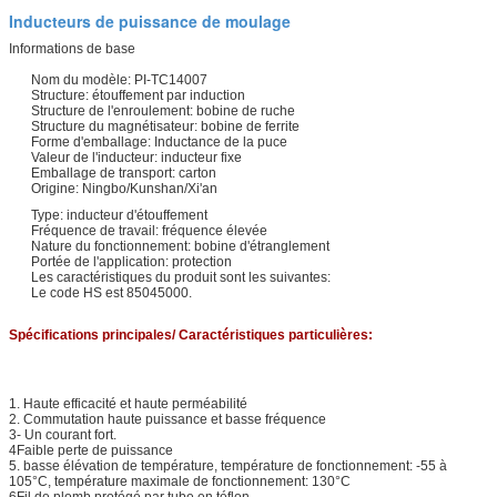
Inducteurs de puissance de moulage
Informations de base
Nom du modèle: PI-TC14007
Structure: étouffement par induction
Structure de l'enroulement: bobine de ruche
Structure du magnétisateur: bobine de ferrite
Forme d'emballage: Inductance de la puce
Valeur de l'inducteur: inducteur fixe
Emballage de transport: carton
Origine: Ningbo/Kunshan/Xi'an
Type: inducteur d'étouffement
Fréquence de travail: fréquence élevée
Nature du fonctionnement: bobine d'étranglement
Portée de l'application: protection
Les caractéristiques du produit sont les suivantes:
Le code HS est 85045000.
Spécifications principales/ Caractéristiques particulières:
1. Haute efficacité et haute perméabilité
2. Commutation haute puissance et basse fréquence
3- Un courant fort.
4Faible perte de puissance
5. basse élévation de température, température de fonctionnement: -55 à
105°C, température maximale de fonctionnement: 130°C
6Fil de plomb protégé par tube en téflon