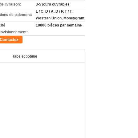
de livraison:
3-5 jours ouvrables
L / C, D / A, D / P, T / T,
tions de paiement:
Western Union, Moneygram
ité
10000 pièces par semaine
rovisionnement:
Contactez
Tape et bobine