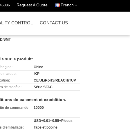
Request A Quote
French
745886
LITY CONTROL
CONTACT US
SMD/SMT
ls sur le produit:
'origine:
Chine
e marque:
IKP
cation:
CE/UL/RoHS/REACH/TUV
o de modèle:
Série SFAC
itions de paiement et expédition:
ité de commande
10000
USD+0.01~0.55+Pieces
ls d'emballage:
Tape et bobine