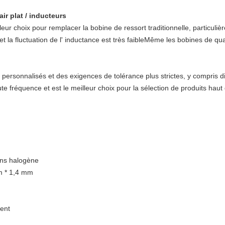
r plat / inducteurs
eur choix pour remplacer la bobine de ressort traditionnelle, particul
et la fluctuation de l' inductance est très faibleMême les bobines de 
personnalisés et des exigences de tolérance plus strictes, y compris diff
ute fréquence et est le meilleur choix pour la sélection de produits ha
ans halogène
mm * 1,4 mm
ient