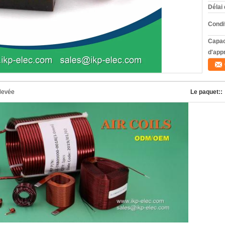
Délai 
Condi
Capac
d'app
élevée
Le paquet::