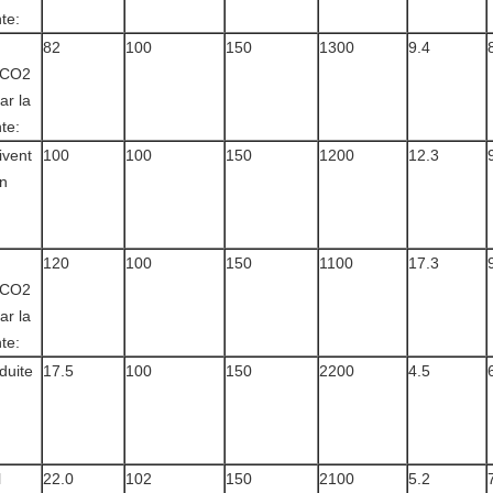
te:
82
100
150
1300
9.4
 CO2
ar la
te:
ivent
100
100
150
1200
12.3
un
120
100
150
1100
17.3
 CO2
ar la
te:
duite
17.5
100
150
2200
4.5
l
22.0
102
150
2100
5.2