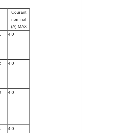
T
Courant
nominal
(A) MAX
1
4.0
2
4.0
3
4.0
4
4.0