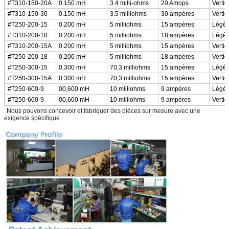
#T310-150-20A
0.150 mH
3.4 milli-ohms
20 Amops
Vertic
#T310-150-30
0.150 mH
3.5 milliohms
30 ampères
Vertic
#T250-200-15
0.200 mH
5 milliohms
15 ampères
Légèr
#T310-200-18
0.200 mH
5 milliohms
18 ampères
Légèr
#T310-200-15A
0.200 mH
5 milliohms
15 ampères
Vertic
#T250-200-18
0.200 mH
5 milliohms
18 ampères
Vertic
#T250-300-15
0.300 mH
70,3 milliohms
15 ampères
Légèr
#T250-300-15A
0.300 mH
70,3 milliohms
15 ampères
Vertic
#T250-600-9
00,600 mH
10 milliohms
9 ampères
Légèr
#T250-600-9
00,600 mH
10 milliohms
9 ampères
Vertic
*
Nous pouvons concevoir et fabriquer des pièces sur mesure avec une
exigence spécifique