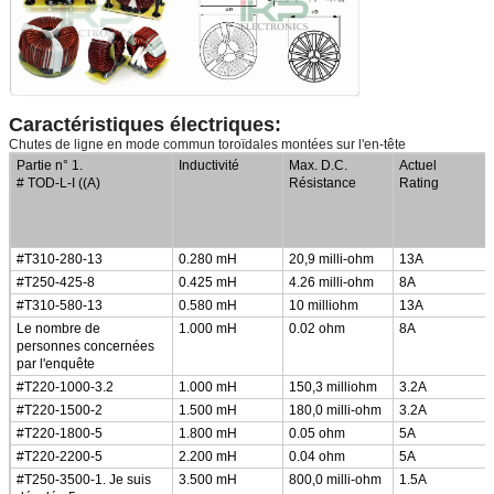
Caractéristiques électriques:
Chutes de ligne en mode commun toroïdales montées sur l'en-tête
Partie n° 1.
Inductivité
Max. D.C.
Actuel
# TOD-L-I ((A)
Résistance
Rating
#T310-280-13
0.280 mH
20,9 milli-ohm
13A
#T250-425-8
0.425 mH
4.26 milli-ohm
8A
#T310-580-13
0.580 mH
10 milliohm
13A
Le nombre de
1.000 mH
0.02 ohm
8A
personnes concernées
par l'enquête
#T220-1000-3.2
1.000 mH
150,3 milliohm
3.2A
#T220-1500-2
1.500 mH
180,0 milli-ohm
3.2A
#T220-1800-5
1.800 mH
0.05 ohm
5A
#T220-2200-5
2.200 mH
0.04 ohm
5A
#T250-3500-1. Je suis
3.500 mH
800,0 milli-ohm
1.5A