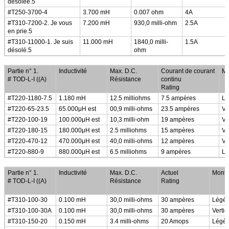
désolée.5
#T250-3700-4
3.700 mH
0.007 ohm
4A
#T310-7200-2. Je vous
7.200 mH
930,0 milli-ohm
2.5A
en prie.5
#T310-11000-1. Je suis
11.000 mH
1840,0 milli-
1.5A
désolé.5
ohm
Faible profil, petite taille, étouffement en mode commun
Partie n° 1.
Inductivité
Max. D.C.
Courant de courant
Mo
# TOD-L-I ((A)
Résistance
continu
Rating
#T220-1180-7.5
1.180 mH
12.5 milliohms
7.5 ampères
Lé
#T220-65-23.5
65.000
μ
H est
00,9 milli-ohms
23.5 ampères
Ve
#T220-100-19
100.000
μ
H est
10,3 milli-ohm
19 ampères
Ve
#T220-180-15
180.000
μ
H est
2.5 milliohms
15 ampères
Ve
#T220-470-12
470.000
μ
H est
40,0 milli-ohms
12 ampères
Ve
#T220-880-9
880.000
μ
H est
6.5 milliohms
9 ampères
Lé
Étouffements de lignes en mode courant commun
Partie n° 1.
Inductivité
Max. D.C.
Actuel
Mont
# TOD-L-I ((A)
Résistance
Rating
#T310-100-30
0.100 mH
30,0 milli-ohms
30 ampères
Légèr
#T310-100-30A
0.100 mH
30,0 milli-ohms
30 ampères
Vertic
#T310-150-20
0.150 mH
3.4 milli-ohms
20 Amops
Légèr