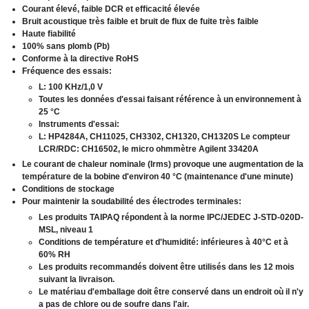
Courant élevé, faible DCR et efficacité élevée
Bruit acoustique très faible et bruit de flux de fuite très faible
Haute fiabilité
100% sans plomb (Pb)
Conforme à la directive RoHS
Fréquence des essais:
L: 100 KHz/1,0 V
Toutes les données d'essai faisant référence à un environnement à
25 °C
Instruments d'essai:
L: HP4284A, CH11025, CH3302, CH1320, CH1320S Le compteur
LCR/RDC: CH16502, le micro ohmmètre Agilent 33420A
Le courant de chaleur nominale (Irms) provoque une augmentation de la
température de la bobine d'environ 40 °C (maintenance d'une minute)
Conditions de stockage
Pour maintenir la soudabilité des électrodes terminales:
Les produits TAIPAQ répondent à la norme IPC/JEDEC J-STD-020D-
MSL, niveau 1
Conditions de température et d'humidité: inférieures à 40°C et à
60% RH
Les produits recommandés doivent être utilisés dans les 12 mois
suivant la livraison.
Le matériau d'emballage doit être conservé dans un endroit où il n'y
a pas de chlore ou de soufre dans l'air.