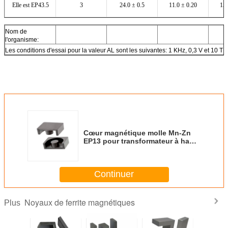
Elle est EP43.5
3
24.0 ± 0.5
11.0 ± 0.20
15.
Nom de
l'organisme:
Les conditions d'essai pour la valeur AL sont les suivantes: 1 KHz, 0,3 V et 10 T
Ce qui précède sont les spécifications standard de notre société, et ils peuvent ê
Cœur magnétique molle Mn-Zn
EP13 pour transformateur à haute
fréquence
Continuer
Noyaux de ferrite magnétiques
Plus