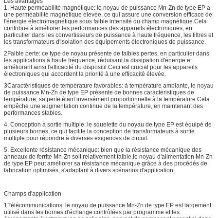
Les avantages
1. Haute perméabilité magnétique: le noyau de puissance Mn-Zn de type EP a
une perméabilité magnétique élevée, ce qui assure une conversion efficace de
l'énergie électromagnétique sous faible intensité du champ magnétique.Cela
contribue à améliorer les performances des appareils électroniques, en
particulier dans les convertisseurs de puissance à haute fréquence, les filtres et
les transformateurs d'isolation des équipements électroniques de puissance.
2Faible perte: ce type de noyau présente de faibles pertes, en particulier dans
les applications à haute fréquence, réduisant la dissipation d'énergie et
améliorant ainsi l'efficacité du dispositif.Ceci est crucial pour les appareils
électroniques qui accordent la priorité à une efficacité élevée.
3Caractéristiques de température favorables: à température ambiante, le noyau
de puissance Mn-Zn de type EP présente de bonnes caractéristiques de
température, sa perte étant inversément proportionnelle à la température.Cela
empêche une augmentation continue de la température, en maintenant des
performances stables.
4. Conception à sortie multiple: le squelette du noyau de type EP est équipé de
plusieurs bornes, ce qui facilite la conception de transformateurs à sortie
multiple pour répondre à diverses exigences de circuit.
5. Excellente résistance mécanique: bien que la résistance mécanique des
anneaux de ferrite Mn-Zn soit relativement faible,le noyau d'alimentation Mn-Zn
de type EP peut améliorer sa résistance mécanique grâce à des procédés de
fabrication optimisés, s'adaptant à divers scénarios d'application.
Champs d'application
1Télécommunications: le noyau de puissance Mn-Zn de type EP est largement
utilisé dans les bornes d'échange contrôlées par programme et les