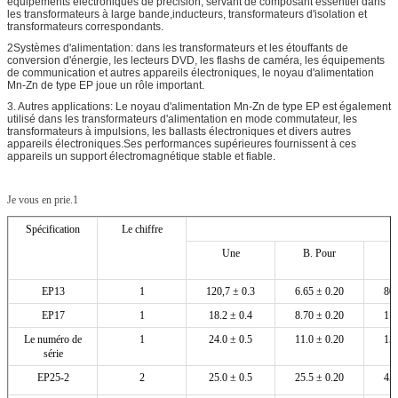
équipements électroniques de précision, servant de composant essentiel dans
les transformateurs à large bande,inducteurs, transformateurs d'isolation et
transformateurs correspondants.
2Systèmes d'alimentation: dans les transformateurs et les étouffants de
conversion d'énergie, les lecteurs DVD, les flashs de caméra, les équipements
de communication et autres appareils électroniques, le noyau d'alimentation
Mn-Zn de type EP joue un rôle important.
3. Autres applications: Le noyau d'alimentation Mn-Zn de type EP est également
utilisé dans les transformateurs d'alimentation en mode commutateur, les
transformateurs à impulsions, les ballasts électroniques et divers autres
appareils électroniques.Ses performances supérieures fournissent à ces
appareils un support électromagnétique stable et fiable.
Je vous en prie.1
Spécification
Le chiffre
Une
B. Pour
EP13
1
120,7 ± 0.3
6.65 ± 0.20
80,
EP17
1
18.2 ± 0.4
8.70 ± 0.20
11.
Le numéro de
1
24.0 ± 0.5
11.0 ± 0.20
15.
série
EP25-2
2
25.0 ± 0.5
25.5 ± 0.20
45.