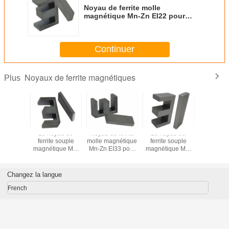
Noyau de ferrite molle
magnétique Mn-Zn EI22 pour
transformateur
Continuer
Noyaux de ferrite magnétiques
Plus
néte
Le noyau de
Noyau de ferrite
Le noyau de
Magn
t, noyau
ferrite souple
molle magnétique
ferrite souple
permanent
te molle,
magnétique Mn-
Mn-Zn EI33 pour
magnétique Mn-
de ferrite
ur direct
Zn EI40 pour
transformateur
Zn EI28.5 pour
fournisseu
PC40
transformateur
transformateur
Changez la langue
French