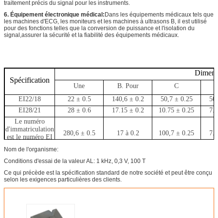
traitement précis du signal pour les instruments.
6. Équipement électronique médical:
Dans les équipements médicaux tels que
les machines d'ECG, les moniteurs et les machines à ultrasons B, il est utilisé
pour des fonctions telles que la conversion de puissance et l'isolation du
signal,assurer la sécurité et la fiabilité des équipements médicaux.
Dimens
Spécification
Une
B. Pour
C
EI22/18
22 ± 0.5
140,6 ± 0.2
50,7 ± 0.25
50,
EI28/21
28 ± 0.6
17.15 ± 0.2
10.75 ± 0.25
7.2
Le numéro
d'immatriculation
280,6 ± 0.5
17 à 0.2
100,7 ± 0.25
7.2
est le numéro EI
28.5/21
Nom de l'organisme:
EI33/29
33 ± 0.6
24 ± 0.3
120,7 ± 0.3
9.
Conditions d'essai de la valeur AL: 1 kHz, 0,3 V, 100 T
ÉI40/34
40 ± 0.8
27 ± 0.3
11.65 ± 0.25
11.
Ce qui précède est la spécification standard de notre société et peut être conçu
selon les exigences particulières des clients.