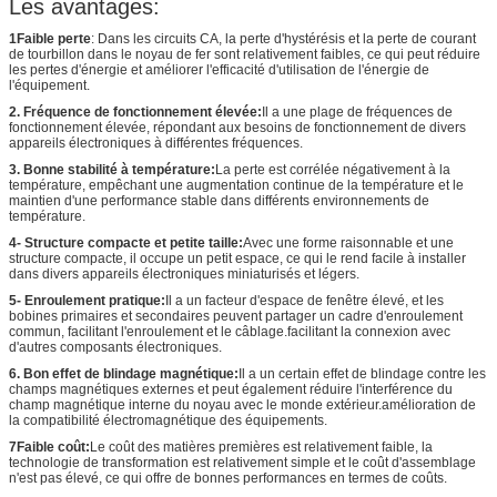
Les avantages:
1Faible perte
: Dans les circuits CA, la perte d'hystérésis et la perte de courant
de tourbillon dans le noyau de fer sont relativement faibles, ce qui peut réduire
les pertes d'énergie et améliorer l'efficacité d'utilisation de l'énergie de
l'équipement.
2. Fréquence de fonctionnement élevée:
Il a une plage de fréquences de
fonctionnement élevée, répondant aux besoins de fonctionnement de divers
appareils électroniques à différentes fréquences.
3. Bonne stabilité à température:
La perte est corrélée négativement à la
température, empêchant une augmentation continue de la température et le
maintien d'une performance stable dans différents environnements de
température.
4- Structure compacte et petite taille:
Avec une forme raisonnable et une
structure compacte, il occupe un petit espace, ce qui le rend facile à installer
dans divers appareils électroniques miniaturisés et légers.
5- Enroulement pratique:
Il a un facteur d'espace de fenêtre élevé, et les
bobines primaires et secondaires peuvent partager un cadre d'enroulement
commun, facilitant l'enroulement et le câblage.facilitant la connexion avec
d'autres composants électroniques.
6. Bon effet de blindage magnétique:
Il a un certain effet de blindage contre les
champs magnétiques externes et peut également réduire l'interférence du
champ magnétique interne du noyau avec le monde extérieur.amélioration de
la compatibilité électromagnétique des équipements.
7Faible coût:
Le coût des matières premières est relativement faible, la
technologie de transformation est relativement simple et le coût d'assemblage
n'est pas élevé, ce qui offre de bonnes performances en termes de coûts.