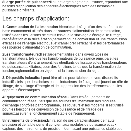
8Large portée de puissance:
Il a une large plage de puissance, répondant aux
besoins d'application des appareils électroniques avec des besoins de
puissance différents.
Les champs d'application:
1- Commutation de l' alimentation électrique:
Il s'agit d'un des matériaux de
base couramment utilisés dans les sources d'alimentation de commutation,
utilisés dans les liaisons de circuit tels que le stockage d'énergie, le filtrage,
l'accélération et la décélération,permettant une conversion et une transmission
efficaces de l'énergie électrique, et d'améliorer l'efficacité et les performances
des sources d'alimentation de commutation.
2Les transformateurs:
Il est largement utilisé dans divers types de
transformateurs, tels que les transformateurs de puissance principale, les
transformateurs d'entraînement, les étouffants de lissage et les transformateurs
de puissance auxiliaires, pour des fonctions telles que la transformation de
tension,réglementation en vigueur, et la transmission du signal.
3. Dispositifs inductifs:
Il peut être utilisé pour fabriquer divers dispositifs
inductifs, tels que des chokes et des inducteurs de filtrage, qui jouent un rôle de
filtrage, de stockage d'énergie et de suppression des interférences dans les
appareils électroniques.
4Équipement de communication réseau:
Dans les équipements de
communication réseau tels que les sources d'alimentation des modules
d'échange contrôlés par programme, les routeurs et les modems, il est utilisé
pour les fonctions de conversion de puissance et de filtrage des
signaux,assurer le fonctionnement stable de l'équipement.
5Instruments de précision:
En raison de ses caractéristiques de haute
précision et de faible perte, il convient aux modules de puissance et aux
capteurs des instruments de précision,fournissant une puissance stable et un