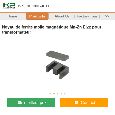
IKP Electronics Co., Ltd.
Home
Products
About Us
Factory Tour
>>
Noyau de ferrite molle magnétique Mn-Zn EI22 pour
transformateur
meilleur prix
Contact