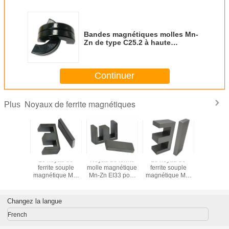
Bandes magnétiques molles Mn-
Zn de type C25.2 à haute
performance
Continuer
Noyaux de ferrite magnétiques
Plus
néte
Le noyau de
Noyau de ferrite
Le noyau de
Magn
t, noyau
ferrite souple
molle magnétique
ferrite souple
permanent
te molle,
magnétique Mn-
Mn-Zn EI33 pour
magnétique Mn-
de ferrite
ur direct
Zn EI40 pour
transformateur
Zn EI28.5 pour
fournisseu
PC40
transformateur
transformateur
Changez la langue
French