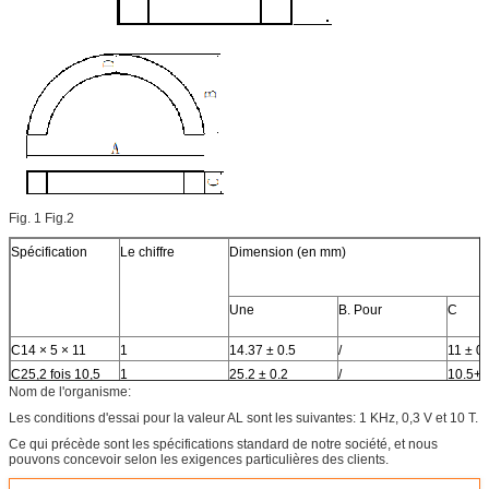
Fig. 1 Fig.2
Spécification
Le chiffre
Dimension (en mm)
Une
B. Pour
C
C14 × 5 × 11
1
14.37 ± 0.5
/
11 ± 0
C25,2 fois 10,5
1
25.2 ± 0.2
/
10.5+0
Nom de l'organisme:
fois 4.5
C46 × 4 × 11
1
380,6 ± 0.4
/
11 ± 0.
Les conditions d'essai pour la valeur AL sont les suivantes: 1 KHz, 0,3 V et 10 T.
C64.8 × 30 × 8
2
640,8 ± 0.5
30 ± 1
8 à 0.2
Ce qui précède sont les spécifications standard de notre société, et nous
pouvons concevoir selon les exigences particulières des clients.