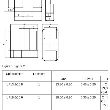
Figure 1 Figure 23
Spécification
Le chiffre
Une
B. Pour
C
UF13,8/10.8
1
13.80 ± 0.30
5.40 ± 0.20
C e
13,00±
égal à
UF18,6/10.6
1
18.60 ± 0.20
5.30 ± 0.20
C = 1
C1 = 1
C2 = 