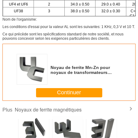
UF4 et UF6
2
34.0 ± 0.50
29.0 ± 0.40
20.
UF38
3
38.0 ± 0.50
32.0 ± 0.30
C=2
C1=1
Nom de l'organisme:
Les conditions d'essai pour la valeur AL sont les suivantes: 1 KHz, 0,3 V et 10 T.
Ce qui précède sont les spécifications standard de notre société, et nous
pouvons concevoir selon les exigences particulières des clients.
Noyau de ferrite Mn-Zn pour
noyaux de transformateurs
magnétiques à haute fréquence
UF18.6/10.6
Continuer
Noyaux de ferrite magnétiques
Plus