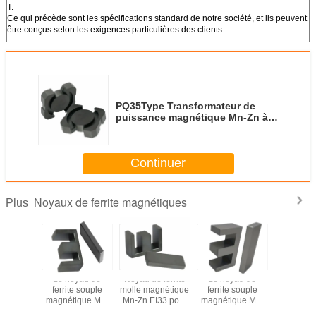
T.
Ce qui précède sont les spécifications standard de notre société, et ils peuvent
être conçus selon les exigences particulières des clients.
PQ35Type Transformateur de
puissance magnétique Mn-Zn à
base de ferrite
Continuer
Noyaux de ferrite magnétiques
Plus
néte
Le noyau de
Noyau de ferrite
Le noyau de
Magn
t, noyau
ferrite souple
molle magnétique
ferrite souple
permanent
te molle,
magnétique Mn-
Mn-Zn EI33 pour
magnétique Mn-
de ferrite
ur direct
Zn EI40 pour
transformateur
Zn EI28.5 pour
fournisseu