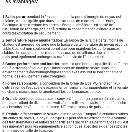
Les avantages:
1.
Faible perte
: pendant le fonctionnement, la perte d'énergie du noyau est
minime, ce qui signifie que dans le processus de conversion de l'énergie
électrique, il peut réduire les pertes d'énergie, améliorer l'efficacité de
l'utilisation de l'énergie,et aider à réduire la consommation d'énergie et les
coûts d'exploitation de l'équipement.
2.Température basse augmentation
: En raison de la faible perte, moins de
chaleur est générée, de sorte que la hausse de température du noyau est plus
faible.Ceci est non seulement bénéfique pour maintenir les performances
stables de l'équipement et réduire le risque de défaillance due à la surchauffe,
mais peut également prolonger la durée de vie de l'équipement.
3.Bonne performance anti-interférence
: Il a une bonne capacité d'interférence
anti-électromagnétique et peut fonctionner de manière stable dans des
environnements électromagnétiques complexes.assurer le fonctionnement
normal des équipements électroniques.
4.Forme raisonnable
: la conception de la forme de type PQ rend son taux
d'utilisation de l'espace élevé.augmentant ainsi le flux magnétique et l'intensité
du champ magnétique et améliorant les performances du cœur.
5.Grande portée de puissance
: Il convient à une large gamme de puissance
nominale, allant de dizaines de watts à des milliers de watts, et peut répondre
aux besoins des équipements avec différents niveaux de puissance.
6. Réduire efficacement le volume d'installation
: Comparé à certaines autres
structures de noyau, le noyau de type PQ peut réduire efficacement le volume
des transformateurs et autres dispositifs sans sacrifier les performances,qui est
très important pour les équipements électroniques avec des exigences strictes
en matière de taille de l'espace.