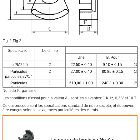
Fig. 1 Fig.2
Spécification
Le chiffre
Une
B. Pour
Le PM22.5
2
22.50 ± 0.40
9.10 ± 0.15
15.
Particules
2
27.00 ± 0.40
80,85 ± 0.15
18.
particules 27/17
Particules
1
610,00 ± 1.00
240,3 ± 0.30
25.
PM62/49
Nom de l'organisme:
Particules
1
72.50±1. Je vous
29.50 ± 0.30
290,
Les conditions d'essai pour la valeur AL sont les suivantes: 1 KHz, 0,3 V et 10 T.
PM74/59
en prie.50
Ce qui précède sont les spécifications standard de notre société, et ils peuvent
être conçus selon les exigences particulières des clients.
Le noyau de ferrite en Mn-Zn