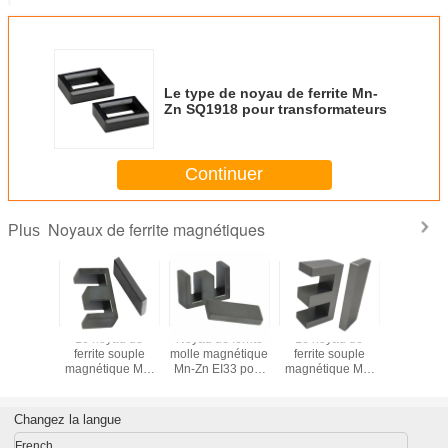
Le type de noyau de ferrite Mn-
Zn SQ1918 pour transformateurs
Continuer
Noyaux de ferrite magnétiques
Plus
néte
Le noyau de
Noyau de ferrite
Le noyau de
Magn
t, noyau
ferrite souple
molle magnétique
ferrite souple
permanent
te molle,
magnétique Mn-
Mn-Zn EI33 pour
magnétique Mn-
de ferrite
ur direct
Zn EI40 pour
transformateur
Zn EI28.5 pour
fournisseu
PC40
transformateur
transformateur
Changez la langue
French