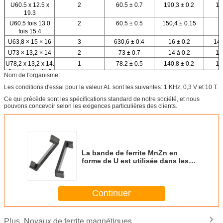
U60.5 x 12.5 x
2
60.5 ± 0.7
190,3 ± 0.2
12
19.3
U60.5 fois 13.0
2
60.5 ± 0.5
150,4 ± 0.15
1
fois 15.4
U63,8 × 15 × 16
3
630,6 ± 0.4
16 ± 0.2
140
U73 × 13,2 × 14
2
73 ± 0.7
14 à 0.2
13
U78,2 x 13,2 x 14.
1
78.2 ± 0.5
140,8 ± 0.2
13
Je suis désolé.8
Nom de l'organisme:
U78.2 x 18.8 x 12.
5
78.2 ± 0.7
180,8 ± 0.3
12
Les conditions d'essai pour la valeur AL sont les suivantes: 1 KHz, 0,3 V et 10 T.
Je suis désolé.5
Ce qui précède sont les spécifications standard de notre société, et nous
U78 par 9,0 par
1
78 ± 0.7
9 à 0.3
1
pouvons concevoir selon les exigences particulières des clients.
18.0
U78,3 × 24 × 14
6
780,3 ± 0.4
24 ± 0.3
1
U79.1 x 16.0 x 4.
4
79.1 ± 0.6
16 ± 0.2
Je vous en prie.5
U92*22*10
1
92 ± 1
22 ± 0.3
1
La bande de ferrite MnZn en
forme de U est utilisée dans les
transformateurs d'alimentation
U40.5*15*13
Continuer
Noyaux de ferrite magnétiques
Plus