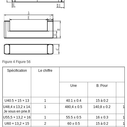
Figure 4 Figure 56
Spécification
Le chiffre
Une
B. Pour
U40.5 × 15 × 13
1
40.1 ± 0.4
15 à 0.2
1
U48,4 x 13,2 x 14.
1
480,4 ± 0.5
140,8 ± 0.2
13
Je vous en prie.8
U55,5 × 13,2 × 16
1
55.5 ± 0.5
16 ± 0.3
13
U60 × 13,2 × 15
2
60 ± 0.5
15 à 0.2
13