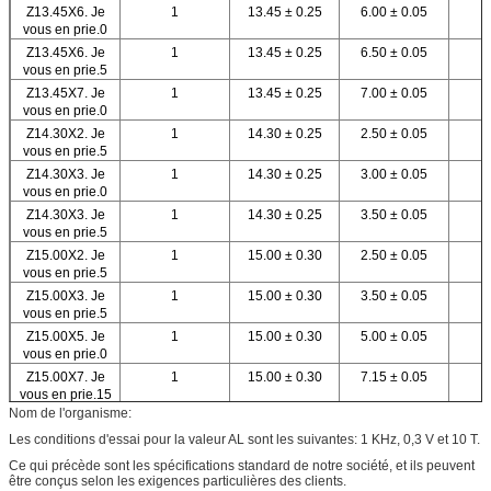
Z13.45X6. Je
1
13.45 ± 0.25
6.00 ± 0.05
vous en prie.0
Z13.45X6. Je
1
13.45 ± 0.25
6.50 ± 0.05
vous en prie.5
Z13.45X7. Je
1
13.45 ± 0.25
7.00 ± 0.05
vous en prie.0
Z14.30X2. Je
1
14.30 ± 0.25
2.50 ± 0.05
vous en prie.5
Z14.30X3. Je
1
14.30 ± 0.25
3.00 ± 0.05
vous en prie.0
Z14.30X3. Je
1
14.30 ± 0.25
3.50 ± 0.05
vous en prie.5
Z15.00X2. Je
1
15.00 ± 0.30
2.50 ± 0.05
vous en prie.5
Z15.00X3. Je
1
15.00 ± 0.30
3.50 ± 0.05
vous en prie.5
Z15.00X5. Je
1
15.00 ± 0.30
5.00 ± 0.05
vous en prie.0
Z15.00X7. Je
1
15.00 ± 0.30
7.15 ± 0.05
vous en prie.15
Nom de l'organisme:
Z15.00X7. Je
1
15.00 ± 0.30
7.40 ± 0.05
vous en prie.4
Les conditions d'essai pour la valeur AL sont les suivantes: 1 KHz, 0,3 V et 10 T.
Z16.00X2. Je suis
1
16.00 ± 0.30
2.00 ± 0.05
Ce qui précède sont les spécifications standard de notre société, et ils peuvent
désolé.0
être conçus selon les exigences particulières des clients.