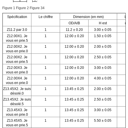
Figure 1 Figure 2 Figure 34
Spécification
Le chiffre
Dimension (en mm)
Le
OD/A/B
H est
(g
Z11.2 par 3.0
1
11.2 ± 0.20
3.00 ± 0.05
Z12.00X1. Je
1
12.00 ± 0.20
1.50 ± 0.05
vous en prie.5
Z12.00X2. Je
1
12.00 ± 0.20
2.00 ± 0.05
vous en prie.0
Z12.00X2. Je
1
12.00 ± 0.20
2.50 ± 0.05
vous en prie.5
Z12.00X3. Je
1
12.00 ± 0.20
3.00 ± 0.05
vous en prie.0
Z12.00X4. Je
1
12.00 ± 0.20
4.00 ± 0.05
vous en prie.0
Z13.45X2. Je suis
1
13.45 ± 0.25
2.00 ± 0.05
désolé.0
Z13.45X2. Je suis
1
13.45 ± 0.25
2.50 ± 0.05
désolé.5
Z13.45X3. Je
1
13.45 ± 0.25
3.00 ± 0.05
vous en prie.0
Z13.45X5. Je
1
13.45 ± 0.25
5.50 ± 0.05
vous en prie.5