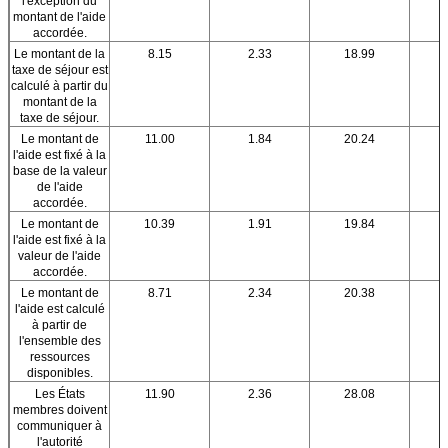
l'exception du
montant de l'aide
accordée.
Le montant de la
8.15
2.33
18.99
taxe de séjour est
calculé à partir du
montant de la
taxe de séjour.
Le montant de
11.00
1.84
20.24
l'aide est fixé à la
base de la valeur
de l'aide
accordée.
Le montant de
10.39
1.91
19.84
l'aide est fixé à la
valeur de l'aide
accordée.
Le montant de
8.71
2.34
20.38
l'aide est calculé
à partir de
l'ensemble des
ressources
disponibles.
Les États
11.90
2.36
28.08
membres doivent
communiquer à
l'autorité