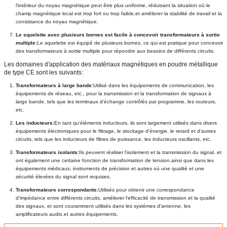
l'intérieur du noyau magnétique peut être plus uniforme, réduisant la situation où le 
champ magnétique local est trop fort ou trop faible,et améliorer la stabilité de travail et la 
consistance du noyau magnétique.
Le squelette avec plusieurs bornes est facile à concevoir transformateurs à sortie 
multiple:
Le squelette est équipé de plusieurs bornes, ce qui est pratique pour concevoir 
des transformateurs à sortie multiple pour répondre aux besoins de différents circuits.
Les domaines d'application des matériaux magnétiques en poudre métallique 
de type CE sont les suivants:
Transformateurs à large bande:
Utilisé dans les équipements de communication, les 
équipements de réseau, etc., pour la transmission et la transformation de signaux à 
large bande, tels que les terminaux d'échange contrôlés par programme, les routeurs, 
etc.
Les inducteurs:
En tant qu'éléments inducteurs, ils sont largement utilisés dans divers 
équipements électroniques pour le filtrage, le stockage d'énergie, le retard et d'autres 
circuits, tels que les inducteurs de filtres de puissance, les inducteurs oscillants, etc.
Transformateurs isolants:
Ils peuvent réaliser l'isolement et la transmission du signal, et 
ont également une certaine fonction de transformation de tension.ainsi que dans les 
équipements médicaux, instruments de précision et autres où une qualité et une 
sécurité élevées du signal sont requises.
Transformateurs correspondants:
Utilisés pour obtenir une correspondance 
d'impédance entre différents circuits, améliorer l'efficacité de transmission et la qualité 
des signaux, et sont couramment utilisés dans les systèmes d'antenne, les 
amplificateurs audio,et autres équipements.