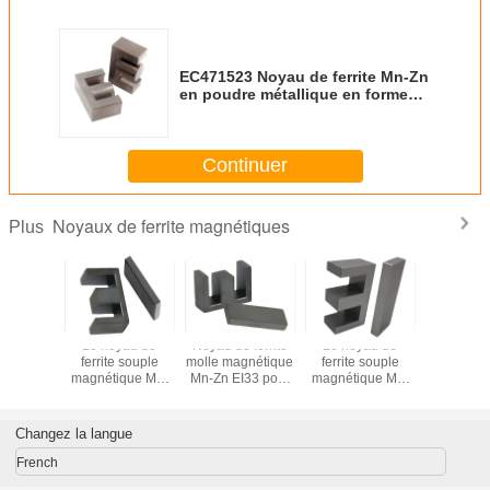
EC471523 Noyau de ferrite Mn-Zn
en poudre métallique en forme
d'aimant
Continuer
Noyaux de ferrite magnétiques
Plus
néte
Le noyau de
Noyau de ferrite
Le noyau de
Magn
t, noyau
ferrite souple
molle magnétique
ferrite souple
permanent
te molle,
magnétique Mn-
Mn-Zn EI33 pour
magnétique Mn-
de ferrite
ur direct
Zn EI40 pour
transformateur
Zn EI28.5 pour
fournisseu
PC40
transformateur
transformateur
Changez la langue
French