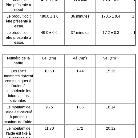
être présenté à
l'essai.
Le produit doit
480,0 ± 1.0
36 minutes
170,6 ± 0.4
170
être présenté à
l'essai.
Le produit doit
49.0 ± 0.6
37 minutes
17.2 ± 0.3
17
être présenté à
l'essai.
2
3
Numéro de la
Le ((cm)
Aé (m)
)
Ve ((cm
)
partie
Les États
10.60
1.44
15.26
membres doivent
communiquer à
l'autorité
compétente les
informations
suivantes:
Le montant de
9.75
1.86
18.14
l'aide est calculé
à partir du
montant de l'aide.
Le montant de
11.70
172
20.12
l'aide est fixé à