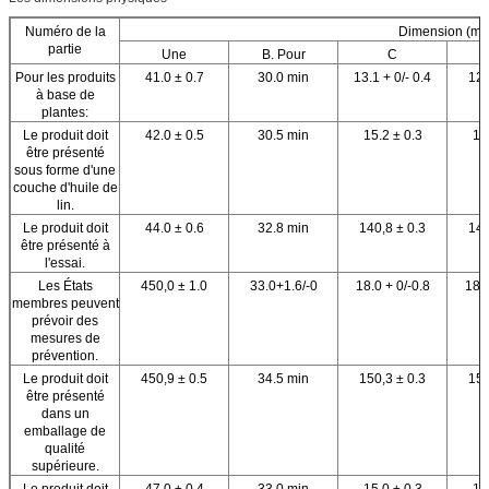
Numéro de la
Dimension (m
partie
Une
B. Pour
C
Pour les produits
41.0 ± 0.7
30.0 min
13.1 + 0/- 0.4
120
à base de
plantes:
Le produit doit
42.0 ± 0.5
30.5 min
15.2 ± 0.3
15
être présenté
sous forme d'une
couche d'huile de
lin.
Le produit doit
44.0 ± 0.6
32.8 min
140,8 ± 0.3
140
être présenté à
l'essai.
Les États
450,0 ± 1.0
33.0+1.6/-0
18.0 + 0/-0.8
18.0
membres peuvent
prévoir des
mesures de
prévention.
Le produit doit
450,9 ± 0.5
34.5 min
150,3 ± 0.3
150
être présenté
dans un
emballage de
qualité
supérieure.
Le produit doit
47.0 ± 0.4
33.0 min
15.0 ± 0.3
15