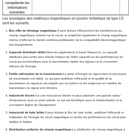
compétente les
informations
suivantes:
Les avantages des matériaux magnétiques en poudre métallique de type CE 
sont les suivants:
Bon effet de blindage magnétique:
Il peut réduire efficacement les interférences du 
champ magnétique externe sur le circuit, et empêcher également le champ magnétique 
interne d'affecter le monde extérieur,amélioration de la compatibilité électromagnétique 
des équipements.
Capacité distribuée faible:
Dans les applications à haute fréquence, la capacité 
distribuée plus petite peut réduire l'impact de l'effet capacitif sur les performances du 
circuit,qui est bénéfique pour la transmission rapide des signaux et la conversion 
efficace de l'énergie.
Faible atténuation de la transmission:
La perte d'énergie du signal dans le processus 
de transmission est faible, ce qui peut améliorer l'efficacité et la qualité de la 
transmission du signal,et est adapté aux occasions où les exigences en matière de 
transmission du signal sont élevées.
Inductivité élevée:
Il a une inductance élevée et peut atteindre une grande valeur 
d'inductance sous un petit volume, ce qui est bénéfique pour la miniaturisation et la 
conception légère de l'équipement.
Inductivité de fuite faible:
Il peut réduire le flux de fuite inutile, améliorer l'efficacité et 
l'utilisation de l'énergie du circuit magnétique et rendre les performances du circuit plus 
stables et fiables.
Distribution uniforme du champ magnétique:
La distribution du champ magnétique à 