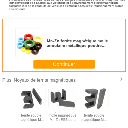
leur permettent de s'adapter aux vibrations et à l'environnement électromagnétique
complexe lors de la conduite de véhicules électriques,assurer le fonctionnement stable
des moteurs.
Mn-Zn ferrite magnétique molle
annulaire métallique poudre
magnétique noyaux JC158
Continuer
Noyaux de ferrite magnétiques
Plus
néte
Le noyau de
Noyau de ferrite
Le noyau de
Magn
t, noyau
ferrite souple
molle magnétique
ferrite souple
permanent
te molle,
magnétique Mn-
Mn-Zn EI33 pour
magnétique Mn-
de ferrite
ur direct
Zn EI40 pour
transformateur
Zn EI28.5 pour
fournisseu