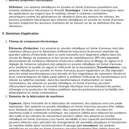
Bonnes propriétés mécaniques
Définition
: Les aimants métalliques en poudre en forme d'anneau possèdent une
certaine résistance mécanique et ténacité.
Avantages
: Cela les rend avantageux dans
les applications qui exigent que le matériau résiste à certaines contraintes
mécaniques.comme les générateurs de vibrations dans les moteurs de voitures, les
bonnes propriétés mécaniques des aimants métalliques en poudre en forme d'anneau
peuvent empêcher les anneaux d'aimants de se fissurer ou de se détériorer lors des
vibrations.
II. Domaines d'application
Champ du composant électronique
Éléments d'induction
: Les aimants en poudre métallique en forme d'anneau sont des
matériaux idéaux pour la fabrication d'éléments inducteurs.ils peuvent atteindre de
grandes valeurs d'inductivité dans un petit volumeIls sont largement utilisés dans les
circuits de filtrage de puissance et les circuits de radiofréquence (RF) des appareils
électroniques.de nombreux éléments d'inducteur utilisés pour le filtrage du signal et le
réglage de l'antenne adoptent des aimants en poudre métallique en forme d'anneau
pour améliorer la qualité du signal et l'efficacité de la transmission.
Transformateurs
: Les
aimants métalliques en poudre en forme d'anneau jouent également un rôle important
dans les petits transformateurs.Leur densité de flux magnétique de saturation élevée et
leurs caractéristiques de faible perte aident à améliorer l'efficacité du transformateur et à
réduire sa taillePar exemple, dans les transformateurs d'alimentation en mode
commutateur, les aimants en poudre métallique en forme d'anneau peuvent
efficacement transmettre et convertir l'énergie électrique tout en réduisant les pertes
d'énergie et la production de chaleur.améliorer ainsi les performances et la fiabilité des
alimentations en mode commutateur.
Domaine de la fabrication de machines
Capteurs
: Dans l'industrie de la fabrication de machines, les capteurs sont une partie
importante. Des aimants en poudre métallique en forme d'anneau peuvent être utilisés
pour fabriquer des capteurs de position, des capteurs de vitesse, etc.dans les
machines-outils à commande numérique, les capteurs utilisés pour détecter les positions
des outils et les vitesses de mouvement peuvent utiliser des aimants en poudre
métallique en forme d'anneau.Leur haute sensibilité et leur capacité anti-interférence
peuvent détecter avec précision les changements de quantités physiques et fonctionner
de manière stable dans l'environnement d'usinage.
Les encodeurs
: les aimants
métalliques en poudre en forme d'anneau peuvent également être utilisés dans les