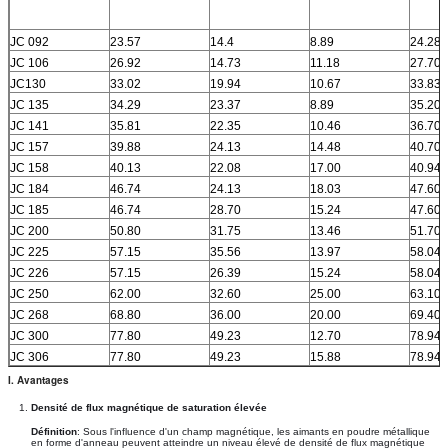
JC 092
23.57
14.4
8.89
24.28
JC 106
26.92
14.73
11.18
27.70
JC130
33.02
19.94
10.67
33.83
JC 135
34.29
23.37
8.89
35.20
JC 141
35.81
22.35
10.46
36.70
JC 157
39.88
24.13
14.48
40.70
JC 158
40.13
22.08
17.00
40.94
JC 184
46.74
24.13
18.03
47.60
JC 185
46.74
28.70
15.24
47.60
JC 200
50.80
31.75
13.46
51.70
JC 225
57.15
35.56
13.97
58.04
JC 226
57.15
26.39
15.24
58.04
JC 250
62.00
32.60
25.00
63.10
JC 268
68.80
36.00
20.00
69.40
JC 300
77.80
49.23
12.70
78.94
JC 306
77.80
49.23
15.88
78.94
I. Avantages
Densité de flux magnétique de saturation élevée
Définition
: Sous l'influence d'un champ magnétique, les aimants en poudre métallique
en forme d'anneau peuvent atteindre un niveau élevé de densité de flux magnétique