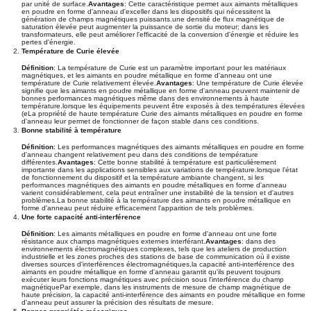
par unité de surface.
Avantages
: Cette caractéristique permet aux aimants métalliques
en poudre en forme d'anneau d'exceller dans les dispositifs qui nécessitent la
génération de champs magnétiques puissants.une densité de flux magnétique de
saturation élevée peut augmenter la puissance de sortie du moteur; dans les
transformateurs, elle peut améliorer l'efficacité de la conversion d'énergie et réduire les
pertes d'énergie.
Température de Curie élevée
Définition
: La température de Curie est un paramètre important pour les matériaux
magnétiques, et les aimants en poudre métallique en forme d'anneau ont une
température de Curie relativement élevée.
Avantages
: Une température de Curie élevée
signifie que les aimants en poudre métallique en forme d'anneau peuvent maintenir de
bonnes performances magnétiques même dans des environnements à haute
température.lorsque les équipements peuvent être exposés à des températures élevées
(eLa propriété de haute température Curie des aimants métalliques en poudre en forme
d'anneau leur permet de fonctionner de façon stable dans ces conditions.
Bonne stabilité à température
Définition
: Les performances magnétiques des aimants métalliques en poudre en forme
d'anneau changent relativement peu dans des conditions de température
différentes.
Avantages
: Cette bonne stabilité à température est particulièrement
importante dans les applications sensibles aux variations de température.lorsque l'état
de fonctionnement du dispositif et la température ambiante changent, si les
performances magnétiques des aimants en poudre métalliques en forme d'anneau
varient considérablement, cela peut entraîner une instabilité de la tension et d'autres
problèmes.La bonne stabilité à la température des aimants en poudre métallique en
forme d'anneau peut réduire efficacement l'apparition de tels problèmes.
Une forte capacité anti-interférence
Définition
: Les aimants métalliques en poudre en forme d'anneau ont une forte
résistance aux champs magnétiques externes interférant.
Avantages
: dans des
environnements électromagnétiques complexes, tels que les ateliers de production
industrielle et les zones proches des stations de base de communication où il existe
diverses sources d'interférences électromagnétiques,la capacité anti-interférence des
aimants en poudre métallique en forme d'anneau garantit qu'ils peuvent toujours
exécuter leurs fonctions magnétiques avec précision sous l'interférence du champ
magnétiquePar exemple, dans les instruments de mesure de champ magnétique de
haute précision, la capacité anti-interférence des aimants en poudre métallique en forme
d'anneau peut assurer la précision des résultats de mesure.