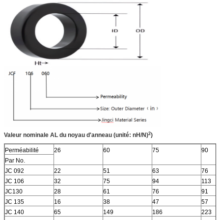
2
Valeur nominale AL du noyau d'anneau (unité: nH/N)
)
Perméabilité
26
60
75
90
Par No.
JC 092
22
51
63
76
JC 106
32
75
94
113
JC130
28
61
76
91
JC 135
16
38
47
57
JC 140
65
149
186
223