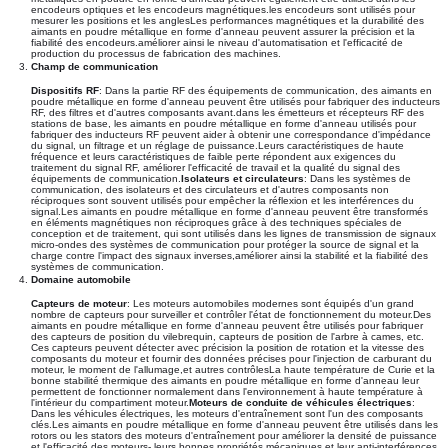
encodeurs optiques et les encodeurs magnétiques.les encodeurs sont utilisés pour
mesurer les positions et les anglesLes performances magnétiques et la durabilité des
aimants en poudre métallique en forme d'anneau peuvent assurer la précision et la
fiabilité des encodeurs.améliorer ainsi le niveau d'automatisation et l'efficacité de
production du processus de fabrication des machines.
Champ de communication
Dispositifs RF
: Dans la partie RF des équipements de communication, des aimants en
poudre métallique en forme d'anneau peuvent être utilisés pour fabriquer des inducteurs
RF, des filtres et d'autres composants avant.dans les émetteurs et récepteurs RF des
stations de base, les aimants en poudre métallique en forme d'anneau utilisés pour
fabriquer des inducteurs RF peuvent aider à obtenir une correspondance d'impédance
du signal, un filtrage et un réglage de puissance.Leurs caractéristiques de haute
fréquence et leurs caractéristiques de faible perte répondent aux exigences du
traitement du signal RF, améliorer l'efficacité de travail et la qualité du signal des
équipements de communication.
Isolateurs et circulateurs
: Dans les systèmes de
communication, des isolateurs et des circulateurs et d'autres composants non
réciproques sont souvent utilisés pour empêcher la réflexion et les interférences du
signal.Les aimants en poudre métallique en forme d'anneau peuvent être transformés
en éléments magnétiques non réciproques grâce à des techniques spéciales de
conception et de traitement, qui sont utilisés dans les lignes de transmission de signaux
micro-ondes des systèmes de communication pour protéger la source de signal et la
charge contre l'impact des signaux inverses,améliorer ainsi la stabilité et la fiabilité des
systèmes de communication.
Domaine automobile
Capteurs de moteur
: Les moteurs automobiles modernes sont équipés d'un grand
nombre de capteurs pour surveiller et contrôler l'état de fonctionnement du moteur.Des
aimants en poudre métallique en forme d'anneau peuvent être utilisés pour fabriquer
des capteurs de position du vilebrequin, capteurs de position de l'arbre à cames, etc.
Ces capteurs peuvent détecter avec précision la position de rotation et la vitesse des
composants du moteur et fournir des données précises pour l'injection de carburant du
moteur, le moment de l'allumage,et autres contrôlesLa haute température de Curie et la
bonne stabilité thermique des aimants en poudre métallique en forme d'anneau leur
permettent de fonctionner normalement dans l'environnement à haute température à
l'intérieur du compartiment moteur.
Moteurs de conduite de véhicules électriques
:
Dans les véhicules électriques, les moteurs d'entraînement sont l'un des composants
clés.Les aimants en poudre métallique en forme d'anneau peuvent être utilisés dans les
rotors ou les stators des moteurs d'entraînement pour améliorer la densité de puissance
et l'efficacité des moteurs- leurs bonnes propriétés mécaniques et leur anti-interférences