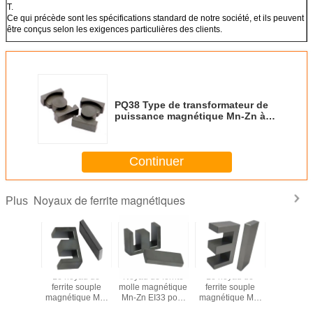
T.
Ce qui précède sont les spécifications standard de notre société, et ils peuvent
être conçus selon les exigences particulières des clients.
PQ38 Type de transformateur de
puissance magnétique Mn-Zn à
base de ferrite
Continuer
Noyaux de ferrite magnétiques
Plus
néte
Le noyau de
Noyau de ferrite
Le noyau de
Magn
t, noyau
ferrite souple
molle magnétique
ferrite souple
permanent
te molle,
magnétique Mn-
Mn-Zn EI33 pour
magnétique Mn-
de ferrite
ur direct
Zn EI40 pour
transformateur
Zn EI28.5 pour
fournisseu