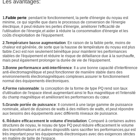
Les avantages:
1.
Faible perte
: pendant le fonctionnement, la perte d'énergie du noyau est
minime, ce qui signifie que dans le processus de conversion de l'énergie
électrique, il peut réduire les pertes d'énergie, améliorer l'efficacité de
l'utilisation de l'énergie,et aider à réduire la consommation d'énergie et les
coûts d'exploitation de l'équipement.
2.Température basse augmentation
: En raison de la faible perte, moins de
chaleur est générée, de sorte que la hausse de température du noyau est plus
faible.Ceci est non seulement bénéfique pour maintenir les performances
stables de l'équipement et réduire le risque de défaillance due à la surchauffe,
mais peut également prolonger la durée de vie de l'équipement.
3.Bonne performance anti-interférence
: Il a une bonne capacité d'interférence
anti-électromagnétique et peut fonctionner de manière stable dans des
environnements électromagnétiques complexes.assurer le fonctionnement
normal des équipements électroniques.
4.Forme raisonnable
: la conception de la forme de type PQ rend son taux
d'utilisation de l'espace élevé.augmentant ainsi le flux magnétique et l'intensité
du champ magnétique et améliorant les performances du cœur.
5.Grande portée de puissance
: Il convient à une large gamme de puissance
nominale, allant de dizaines de watts à des milliers de watts, et peut répondre
aux besoins des équipements avec différents niveaux de puissance.
6. Réduire efficacement le volume d'installation
: Comparé à certaines autres
structures de noyau, le noyau de type PQ peut réduire efficacement le volume
des transformateurs et autres dispositifs sans sacrifier les performances,qui est
très important pour les équipements électroniques avec des exigences strictes
en matière de taille de l'espace.