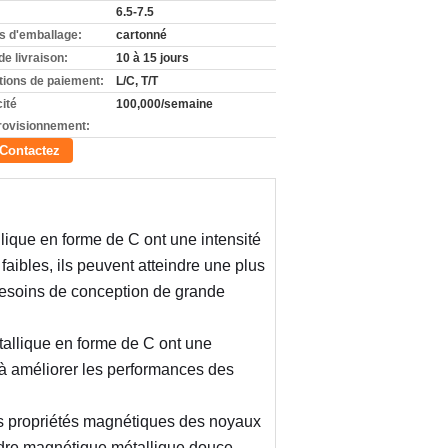
6.5-7.5
ls d'emballage:
cartonné
de livraison:
10 à 15 jours
tions de paiement:
L/C, T/T
ité
100,000/semaine
rovisionnement:
Contactez
ique en forme de C ont une intensité 
bles, ils peuvent atteindre une plus 
besoins de conception de grande 
allique en forme de C ont une 
 à améliorer les performances des 
les propriétés magnétiques des noyaux 
dre magnétique métallique douce 