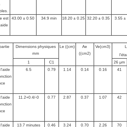
s
bles.
e est
43.00 ± 0.50
34.9 min
18.20 ± 0.25
32.20 ± 0.35
3.55 ±
'aide
artie
Dimensions physiques
Le ((cm)
Ae
Ve(cm3)
L
mm
((cm2)
l'ét
1
C1
26 μm
l'aide
6.5
0.79
1.14
0.14
0.16
41
onction
nce
l'aide
11.2+0.4/-0
0.77
2.87
0.37
1.07
42
onction
nce
l'aide
13.7 minutes
0.46
3.24
0.70
2.26
70