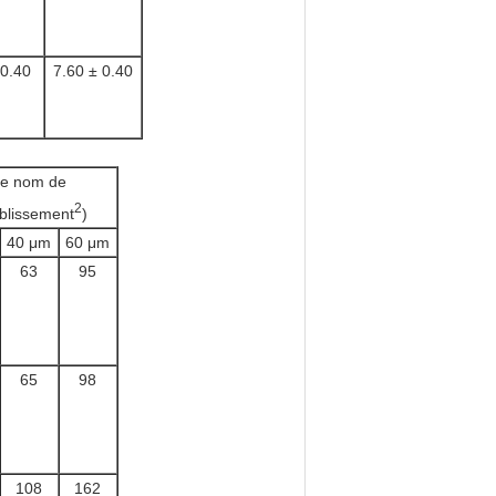
 0.40
7.60 ± 0.40
e nom de
2
ablissement
)
40 μm
60 μm
63
95
65
98
108
162