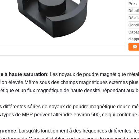
Prix:
Détai
Délai 
Condi
Capac
d'app
e à haute saturation
: Les noyaux de poudre magnétique métall
tion élevée.Même sous des champs magnétiques externes plus fai
nétique et un flux magnétique de haute densité, répondant aux 
es différentes séries de noyaux de poudre magnétique douce mét
es types de MPP peuvent atteindre environ 500, ce qui contribue
équence
: Lorsqu'ils fonctionnent à des fréquences différentes, 
en forme de C restent stables.certains types de noyaux de pou