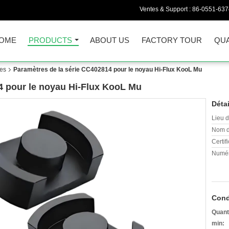
Ventes & Support :
86-0551-63
OME
PRODUCTS
ABOUT US
FACTORY TOUR
QUA
ues
Paramètres de la série CC402814 pour le noyau Hi-Flux KooL Mu
4 pour le noyau Hi-Flux KooL Mu
Détai
Lieu d
Nom d
Certifi
Numér
Cond
Quant
min: