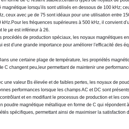
té magnétique lorsqu'ils sont utilisés en dessous de 100 kHz; ce
Hz, ceux avec μe de 75 sont idéaux pour une utilisation entre 15
 kHz.Pour les fréquences supérieures à 500 kHz, il convient d'ut
le μe est inférieur à 26.
rs procédés de production spéciaux, les noyaux magnétiques en
qui est d'une grande importance pour améliorer l'efficacité des 
Dans une certaine plage de température, les propriétés magnét
e C changent peu,leur permettant de maintenir une performance 
ec une valeur Bs élevée et de faibles pertes, les noyaux de pou
onnes performances lorsque les champs AC et DC sont présent
 contrôlant et en modifiant le processus de production et les cond
en poudre magnétique métallique en forme de C qui répondent à 
tés spécifiques, permettant ainsi de maximiser la satisfaction d