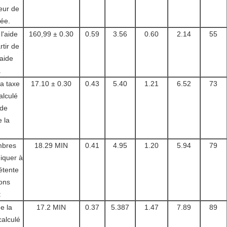
leur de
dée.
l'aide
160,99 ± 0.30
0.59
3.56
0.60
2.14
55
rtir de
'aide
.
a taxe
17.10 ± 0.30
0.43
5.40
1.21
6.52
73
alculé
 de
e la
mbres
18.29 MIN
0.41
4.95
1.20
5.94
79
iquer à
étente
ions
:
e la
17.2 MIN
0.37
5.387
1.47
7.89
89
calculé