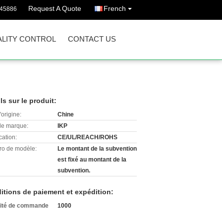
Request A Quote
French
745886
LITY CONTROL
CONTACT US
ls sur le produit:
'origine:
Chine
e marque:
IKP
cation:
CE/UL/REACH/ROHS
o de modèle:
Le montant de la subvention
est fixé au montant de la
subvention.
itions de paiement et expédition:
ité de commande
1000