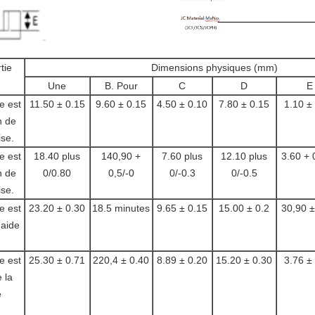
tie
Dimensions physiques (mm)
Une
B. Pour
C
D
E
e est
11.50 ± 0.15
9.60 ± 0.15
4.50 ± 0.10
7.80 ± 0.15
1.10 ±
n de
ise.
e est
18.40 plus
140,90 +
7.60 plus
12.10 plus
3.60 + 
n de
0/0.80
0,5/-0
0/-0.3
0/-0.5
ise.
e est
23.20 ± 0.30
18.5 minutes
9.65 ± 0.15
15.00 ± 0.2
30,90 ±
'aide
e est
25.30 ± 0.71
220,4 ± 0.40
8.89 ± 0.20
15.20 ± 0.30
3.76 ±
e la
e