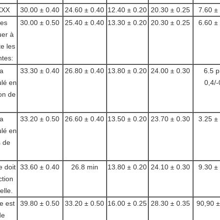
XXX
30.00 ± 0.40
24.60 ± 0.40
12.40 ± 0.20
20.30 ± 0.25
7.60 ±
res
30.00 ± 0.50
25.40 ± 0.40
13.30 ± 0.20
20.30 ± 0.25
6.60 ±
er à
e les
ntes:
la
33.30 ± 0.40
26.80 ± 0.40
13.80 ± 0.20
24.00 ± 0.30
6.5 p
ulé en
0,4/-
ion de
la
33.20 ± 0.50
26.60 ± 0.40
13.50 ± 0.20
23.70 ± 0.30
3.25 ±
ulé en
s de
e doit
33.60 ± 0.40
26.8 min
13.80 ± 0.20
24.10 ± 0.30
9.30 ±
ction
elle.
e est
39.80 ± 0.50
33.20 ± 0.50
16.00 ± 0.25
28.30 ± 0.35
90,90 ±
de