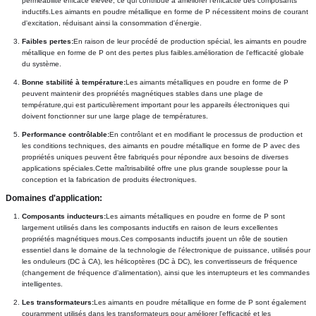
perméabilité efficace élevée, ce qui contribue à améliorer l'efficacité des composants 
inductifs.Les aimants en poudre métallique en forme de P nécessitent moins de courant 
d'excitation, réduisant ainsi la consommation d'énergie.
Faibles pertes:
En raison de leur procédé de production spécial, les aimants en poudre 
métallique en forme de P ont des pertes plus faibles.amélioration de l'efficacité globale 
du système.
Bonne stabilité à température:
Les aimants métalliques en poudre en forme de P 
peuvent maintenir des propriétés magnétiques stables dans une plage de 
température,qui est particulièrement important pour les appareils électroniques qui 
doivent fonctionner sur une large plage de températures.
Performance contrôlable:
En contrôlant et en modifiant le processus de production et 
les conditions techniques, des aimants en poudre métallique en forme de P avec des 
propriétés uniques peuvent être fabriqués pour répondre aux besoins de diverses 
applications spéciales.Cette maîtrisabilité offre une plus grande souplesse pour la 
conception et la fabrication de produits électroniques.
Domaines d'application:
Composants inducteurs:
Les aimants métalliques en poudre en forme de P sont 
largement utilisés dans les composants inductifs en raison de leurs excellentes 
propriétés magnétiques mous.Ces composants inductifs jouent un rôle de soutien 
essentiel dans le domaine de la technologie de l'électronique de puissance, utilisés pour 
les onduleurs (DC à CA), les hélicoptères (DC à DC), les convertisseurs de fréquence 
(changement de fréquence d'alimentation), ainsi que les interrupteurs et les commandes 
intelligentes.
Les transformateurs:
Les aimants en poudre métallique en forme de P sont également 
couramment utilisés dans les transformateurs pour améliorer l'efficacité et les 