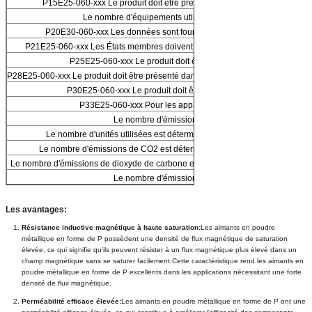
P15E25-060-xxx Le produit doit être présenté à l'autorité compétente.
Le nombre d'équipements utilisés est le suivant:
P20E30-060-xxx Les données sont fournies à l'autorité compétente.
P21E25-060-xxx Les États membres doivent fournir les informations suivant
P25E25-060-xxx Le produit doit être présenté à l'essai.
P28E25-060-xxx Le produit doit être présenté dans un emballage de qualité supé
P30E25-060-xxx Le produit doit être présenté à l'hôpital.
P33E25-060-xxx Pour les appareils électroniques
Le nombre d'émissions de CO2
Le nombre d'unités utilisées est déterminé par la méthode suivante:
Le nombre d'émissions de CO2 est déterminé par la méthode suivante:
Le nombre d'émissions de dioxyde de carbone est déterminé par la méthode su
Le nombre d'émissions de CO2
Les avantages:
Résistance inductive magnétique à haute saturation:
Les aimants en poudre 
métallique en forme de P possèdent une densité de flux magnétique de saturation 
élevée, ce qui signifie qu'ils peuvent résister à un flux magnétique plus élevé dans un 
champ magnétique sans se saturer facilement.Cette caractéristique rend les aimants en 
poudre métallique en forme de P excellents dans les applications nécessitant une forte 
densité de flux magnétique.
Perméabilité efficace élevée:
Les aimants en poudre métallique en forme de P ont une 