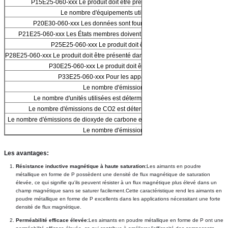
P15E25-060-xxx Le produit doit être présenté à l'autorité compétente.
Le nombre d'équipements utilisés est le suivant:
P20E30-060-xxx Les données sont fournies à l'autorité compétente.
P21E25-060-xxx Les États membres doivent fournir les informations suivant
P25E25-060-xxx Le produit doit être présenté à l'essai.
P28E25-060-xxx Le produit doit être présenté dans un emballage de qualité supé
P30E25-060-xxx Le produit doit être présenté à l'hôpital.
P33E25-060-xxx Pour les appareils électroniques
Le nombre d'émissions de CO2
Le nombre d'unités utilisées est déterminé par la méthode suivante:
Le nombre d'émissions de CO2 est déterminé par la méthode suivante:
Le nombre d'émissions de dioxyde de carbone est déterminé par la méthode su
Le nombre d'émissions de CO2
Les avantages:
Résistance inductive magnétique à haute saturation:
Les aimants en poudre 
métallique en forme de P possèdent une densité de flux magnétique de saturation 
élevée, ce qui signifie qu'ils peuvent résister à un flux magnétique plus élevé dans un 
champ magnétique sans se saturer facilement.Cette caractéristique rend les aimants en 
poudre métallique en forme de P excellents dans les applications nécessitant une forte 
densité de flux magnétique.
Perméabilité efficace élevée:
Les aimants en poudre métallique en forme de P ont une 