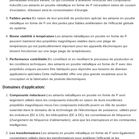
perméabilité efficace élevée, ce qui contribue à améliorer l'efficacité des composants 
inductifs.Les aimants en poudre métallique en forme de P nécessitent moins de courant 
d'excitation, réduisant ainsi la consommation d'énergie.
Faibles pertes:
En raison de leur procédé de production spécial, les aimants en poudre 
métallique en forme de P ont des pertes plus faibles.amélioration de l'efficacité globale 
du système.
Bonne stabilité à température:
Les aimants métalliques en poudre en forme de P 
peuvent maintenir des propriétés magnétiques stables dans une plage de 
température,qui est particulièrement important pour les appareils électroniques qui 
doivent fonctionner sur une large plage de températures.
Performance contrôlable:
En contrôlant et en modifiant le processus de production et 
les conditions techniques, des aimants en poudre métallique en forme de P avec des 
propriétés uniques peuvent être fabriqués pour répondre aux besoins de diverses 
applications spéciales.Cette maîtrisabilité offre une plus grande souplesse pour la 
conception et la fabrication de produits électroniques.
Domaines d'application:
Composants inducteurs:
Les aimants métalliques en poudre en forme de P sont 
largement utilisés dans les composants inductifs en raison de leurs excellentes 
propriétés magnétiques mous.Ces composants inductifs jouent un rôle de soutien 
essentiel dans le domaine de la technologie de l'électronique de puissance, utilisés pour 
les onduleurs (DC à CA), les hélicoptères (DC à DC), les convertisseurs de fréquence 
(changement de fréquence d'alimentation), ainsi que les interrupteurs et les commandes 
intelligentes.
Les transformateurs:
Les aimants en poudre métallique en forme de P sont également 
couramment utilisés dans les transformateurs pour améliorer l'efficacité et les 