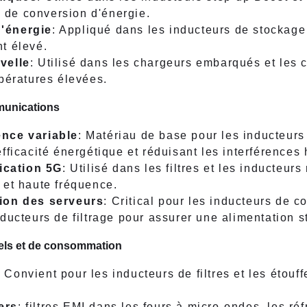
té de conversion d'énergie.
'énergie
: Appliqué dans les inducteurs de stockage e
t élevé.
velle
: Utilisé dans les chargeurs embarqués et les 
pératures élevées.
munications
nce variable
: Matériau de base pour les inducteur
fficacité énergétique et réduisant les interférences
cation 5G
: Utilisé dans les filtres et les inducteu
 et haute fréquence.
ion des serveurs
: Critical pour les inducteurs de c
ducteurs de filtrage pour assurer une alimentation s
iels et de consommation
: Convient pour les inducteurs de filtres et les éto
ers
: filtres EMI dans les fours à micro-ondes, les réf