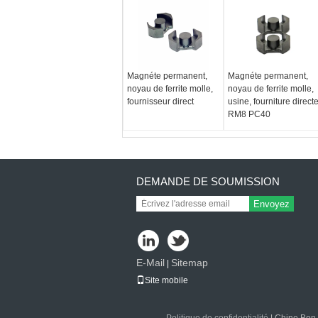
Magnéte permanent,
Magnéte permanent,
noyau de ferrite molle,
noyau de ferrite molle,
fournisseur direct
usine, fourniture direct
RM8 PC40
DEMANDE DE SOUMISSION
Envoyez
E-Mail
Sitemap
|
Site mobile