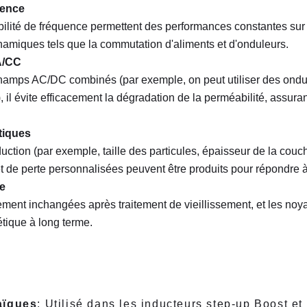
uence
bilité de fréquence permettent des performances constantes sur 
namiques tels que la commutation d'aliments et d'onduleurs.
A/CC
hamps AC/DC combinés (par exemple, on peut utiliser des ondul
, il évite efficacement la dégradation de la perméabilité, assura
tiques
ction (par exemple, taille des particules, épaisseur de la couch
et de perte personnalisées peuvent être produits pour répondre à
re
ment inchangées après traitement de vieillissement, et les noya
étique à long terme.
aïques
: Utilisé dans les inducteurs step-up Boost et