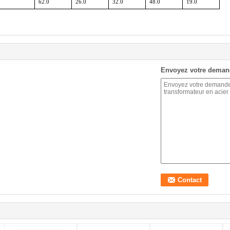
62.0
26.0
32.0
48.0
19.0
Envoyez votre deman