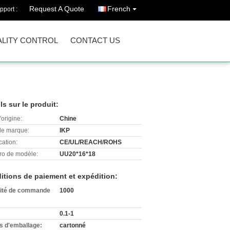
Request A Quote
French
pport :
LITY CONTROL
CONTACT US
ls sur le produit:
'origine:
Chine
e marque:
IKP
cation:
CE/UL/REACH/ROHS
o de modèle:
UU20*16*18
itions de paiement et expédition:
ité de commande
1000
0.1-1
ls d'emballage:
cartonné