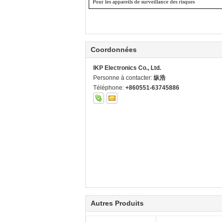
Pour les appareils de surveillance des risques
Coordonnées
IKP Electronics Co., Ltd.
Personne à contacter:
纵浩
Téléphone:
+860551-63745886
Autres Produits