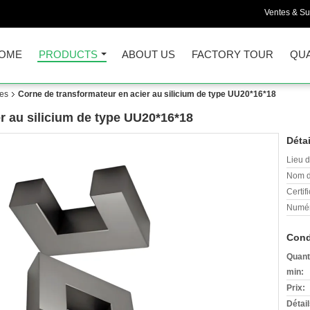
Ventes & Su
OME
PRODUCTS
ABOUT US
FACTORY TOUR
QUA
ues
Corne de transformateur en acier au silicium de type UU20*16*18
r au silicium de type UU20*16*18
Détai
Lieu d
Nom d
Certifi
Numér
Cond
Quant
min:
Prix:
Détai