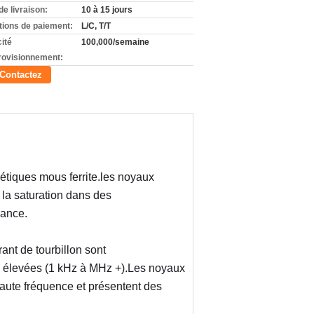
de livraison:
10 à 15 jours
tions de paiement:
L/C, T/T
ité
100,000/semaine
rovisionnement:
Contactez
tiques mous ferrite.les noyaux 
a saturation dans des 
sance.
nt de tourbillon sont 
 élevées (1 kHz à MHz +).Les noyaux 
aute fréquence et présentent des 