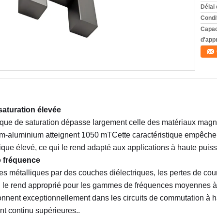
Délai 
Condi
Capac
d'app
saturation élevée
ique de saturation dépasse largement celle des matériaux magné
um-aluminium atteignent 1050 mTCette caractéristique empêche l
e élevé, ce qui le rend adapté aux applications à haute puis
e fréquence
es métalliques par des couches diélectriques, les pertes de coura
i le rend approprié pour les gammes de fréquences moyennes à
onnent exceptionnellement dans les circuits de commutation à h
nt continu supérieures..