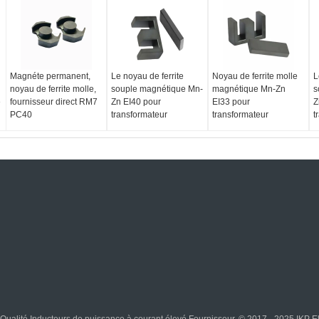
Magnéte permanent,
Le noyau de ferrite
Noyau de ferrite molle
L
noyau de ferrite molle,
souple magnétique Mn-
magnétique Mn-Zn
s
e
fournisseur direct RM7
Zn EI40 pour
EI33 pour
Z
PC40
transformateur
transformateur
t