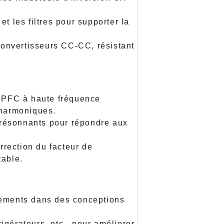
t les filtres pour supporter la
convertisseurs CC-CC, résistant
s PFC à haute fréquence
 harmoniques.
rs résonnants pour répondre aux
orrection du facteur de
table.
uffements dans des conceptions
rigérateurs, etc., pour améliorer