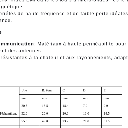
agnétique.
opriétés de haute fréquence et de faible perte idéales
ence.
e
communication
: Matériaux à haute perméabilité pour l
nt des antennes.
s résistantes à la chaleur et aux rayonnements, adap
Une
B. Pour
C
D
E
mm
mm
mm
mm
mm
20.5
16.5
18.4
7.9
9.9
l'échantillon.
32.0
20.0
20.0
13.0
14.5
55.3
49.0
23.2
20.0
31.5