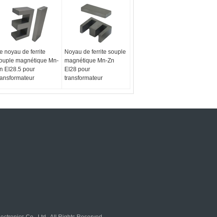
e noyau de ferrite
Noyau de ferrite souple
ouple magnétique Mn-
magnétique Mn-Zn
n EI28.5 pour
EI28 pour
ransformateur
transformateur