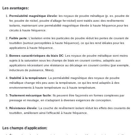
Les avantages:
Perméabilité magnétique élevée
: les noyaux de poudre métallique (p. ex. poudre de 
fer, poudre de nickel, poudre d'alliage fer-nickel) sont traités avec des revêtements 
isolants, maintenant une perméabilité magnétique élevée à haute fréquence,pour les 
circuits à haute fréquence.
Faible perte
: L'isolation entre les particules de poudre réduit les pertes de courant de 
tourbillon (surtout perceptibles à haute fréquence), ce qui les rend idéales pour les 
applications à haute fréquence.
Bonnes caractéristiques du biais DC
: Les noyaux de poudre métallique sont moins 
sujets à la saturation sous les champs de biais en courant continu, adaptés aux 
applications nécessitant une résistance au décalage en courant continu (par exemple, 
inducteurs de puissance, filtres).
Stabilité à la température
: La perméabilité magnétique des noyaux de poudre 
métallique change très peu avec la température, ce qui les rend adaptés à des 
environnements à haute température ou à haute température.
Traitement mécanique facile
: Ils peuvent être façonnés en formes complexes par 
pressage et moulage, en s'adaptant à diverses exigences de conception.
Résistance élevée
: La couche de revêtement isolant réduit les effets des courants de 
tourbillon, améliorant ainsi l'efficacité à haute fréquence.
Les champs d'application: