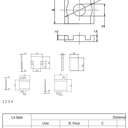
1 2 3 4
Le type
Dimensio
Une
B. Pour
C