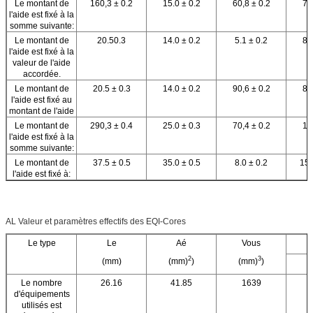
Le montant de
160,3 ± 0.2
15.0 ± 0.2
60,8 ± 0.2
70
l'aide est fixé à la
somme suivante:
Le montant de
20.50.3
14.0 ± 0.2
5.1 ± 0.2
80
l'aide est fixé à la
valeur de l'aide
accordée.
Le montant de
20.5 ± 0.3
14.0 ± 0.2
90,6 ± 0.2
80
l'aide est fixé au
montant de l'aide
Le montant de
290,3 ± 0.4
25.0 ± 0.3
70,4 ± 0.2
14
l'aide est fixé à la
somme suivante:
Le montant de
37.5 ± 0.5
35.0 ± 0.5
8.0 ± 0.2
150
l'aide est fixé à:
AL Valeur et paramètres effectifs des EQI-Cores
Le type
Le
Aé
Vous
2
3
(mm)
(mm)
)
(mm)
)
Le nombre
26.16
41.85
1639
d'équipements
utilisés est