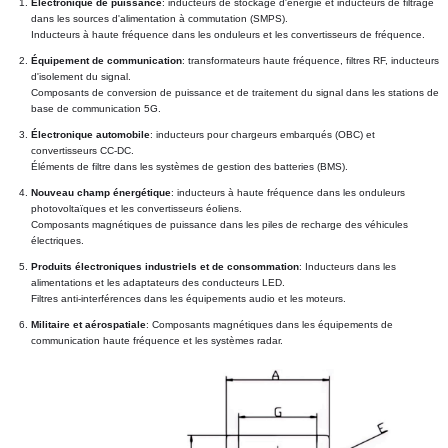
Électronique de puissance
: inducteurs de stockage d'énergie et inducteurs de filtrage 
dans les sources d'alimentation à commutation (SMPS).
Inducteurs à haute fréquence dans les onduleurs et les convertisseurs de fréquence.
Équipement de communication
: transformateurs haute fréquence, filtres RF, inducteurs 
d'isolement du signal.
Composants de conversion de puissance et de traitement du signal dans les stations de 
base de communication 5G.
Électronique automobile
: inducteurs pour chargeurs embarqués (OBC) et 
convertisseurs CC-DC.
Éléments de filtre dans les systèmes de gestion des batteries (BMS).
Nouveau champ énergétique
: inducteurs à haute fréquence dans les onduleurs 
photovoltaïques et les convertisseurs éoliens.
Composants magnétiques de puissance dans les piles de recharge des véhicules 
électriques.
Produits électroniques industriels et de consommation
: Inducteurs dans les 
alimentations et les adaptateurs des conducteurs LED.
Filtres anti-interférences dans les équipements audio et les moteurs.
Militaire et aérospatiale
: Composants magnétiques dans les équipements de 
communication haute fréquence et les systèmes radar.