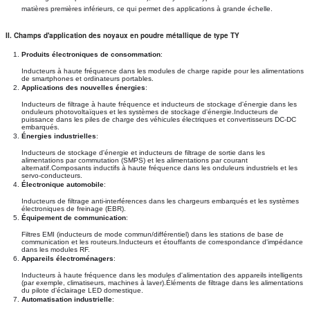
matières premières inférieurs, ce qui permet des applications à grande échelle.
II. Champs d'application des noyaux en poudre métallique de type TY
Produits électroniques de consommation
:
Inducteurs à haute fréquence dans les modules de charge rapide pour les alimentations
de smartphones et ordinateurs portables.
Applications des nouvelles énergies
:
Inducteurs de filtrage à haute fréquence et inducteurs de stockage d'énergie dans les
onduleurs photovoltaïques et les systèmes de stockage d'énergie.Inducteurs de
puissance dans les piles de charge des véhicules électriques et convertisseurs DC-DC
embarqués.
Énergies industrielles
:
Inducteurs de stockage d'énergie et inducteurs de filtrage de sortie dans les
alimentations par commutation (SMPS) et les alimentations par courant
alternatif.Composants inductifs à haute fréquence dans les onduleurs industriels et les
servo-conducteurs.
Électronique automobile
:
Inducteurs de filtrage anti-interférences dans les chargeurs embarqués et les systèmes
électroniques de freinage (EBR).
Équipement de communication
:
Filtres EMI (inducteurs de mode commun/différentiel) dans les stations de base de
communication et les routeurs.Inducteurs et étouffants de correspondance d'impédance
dans les modules RF.
Appareils électroménagers
:
Inducteurs à haute fréquence dans les modules d'alimentation des appareils intelligents
(par exemple, climatiseurs, machines à laver).Éléments de filtrage dans les alimentations
du pilote d'éclairage LED domestique.
Automatisation industrielle
: