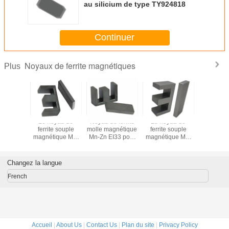
au silicium de type TY924818
Continuer
Noyaux de ferrite magnétiques
Plus
néte
Le noyau de
Noyau de ferrite
Le noyau de
Magn
t, noyau
ferrite souple
molle magnétique
ferrite souple
permanent
te molle,
magnétique Mn-
Mn-Zn EI33 pour
magnétique Mn-
de ferrite
ur direct
Zn EI40 pour
transformateur
Zn EI28.5 pour
fournisseu
PC40
transformateur
transformateur
Changez la langue
French
Accueil
|
About Us
|
Contact Us
|
Plan du site
|
Privacy Policy