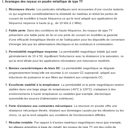
I. Avantages des noyaux en poudre métallique de type TY
Résistance élevée
: Les particules métalliques sont recouvertes d'une couche isolante, 
ce qui augmente considérablement la résistivité du matériau et réduit les pertes de 
courant de tourbillon à haute fréquence,ce qui le rend adapté aux applications de 
fréquence moyenne à haute (e.g., de 10 kHz à 1 MHz).
Faible perte
: Dans des conditions de haute fréquence, les noyaux de type TY 
présentent une faible perte de fer et une perte de courant en tourbillon,la garantie 
d'une efficacité énergétique élevée et de l'adéquation pour les dispositifs de conversion 
d'énergie tels que les alimentations électriques et les onduleurs à commutation.
Perméabilité magnétique moyenne
: La perméabilité magnétique initiale (μi) varie 
généralement de 10 à 50, équilibrant l'inductance avec la résistance à la saturation, ce 
qui la rend idéale pour les applications nécessitant une inductance modérée.
Bonnes caractéristiques du biais DC
: La perméabilité magnétique se dégrade 
progressivement lorsqu'elle est soumise à un courant CC superposé, adapté aux 
inducteurs de puissance et aux filtres qui résistent aux composants CC.
Excellente stabilité à la température
: La perméabilité et la perte magnétiques restent 
stables dans une large plage de températures (-40°C à 120°C), s'adaptant à des 
environnements à haute température ou variables (par exemple, électronique 
automobile,les sources d'alimentation extérieure).
Forte résistance aux contraintes mécaniques
: La structure en poudre offre une 
résistance mécanique élevée, résistant aux dommages causés par les vibrations ou les 
chocs, ce qui la rend adaptée aux conditions de fonctionnement difficiles.
Résultat rentable
: Par rapport à d'autres matériaux magnétiques mous (par exemple, 
les alliages amorphes à base de cobalt), les noyaux de type TY ont des coûts de 