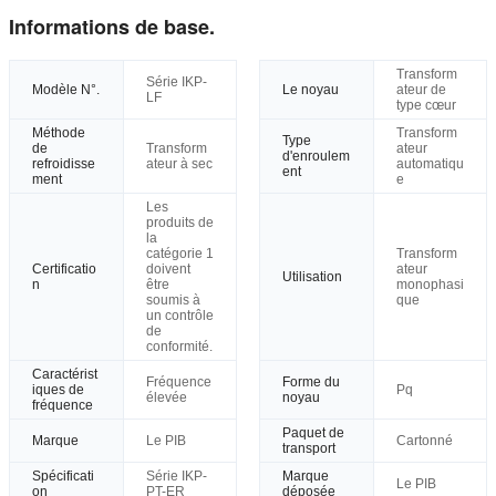
Informations de base.
Transform
Série IKP-
Modèle N°.
Le noyau
ateur de
LF
type cœur
Méthode
Transform
Type
de
Transform
ateur
d'enroulem
refroidisse
ateur à sec
automatiqu
ent
ment
e
Les
produits de
la
catégorie 1
Transform
Certificatio
doivent
ateur
Utilisation
n
être
monophasi
soumis à
que
un contrôle
de
conformité.
Caractérist
Fréquence
Forme du
iques de
Pq
élevée
noyau
fréquence
Paquet de
Marque
Le PIB
Cartonné
transport
Spécificati
Série IKP-
Marque
Le PIB
on
PT-ER
déposée