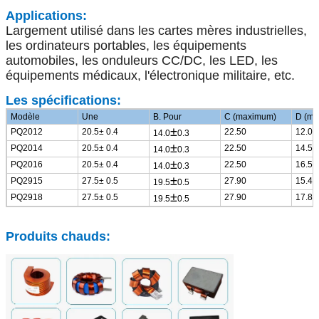
Applications:
Largement utilisé dans les cartes mères industrielles,
les ordinateurs portables, les équipements
automobiles, les onduleurs CC/DC, les LED, les
équipements médicaux, l'électronique militaire, etc.
Les spécifications:
Modèle
Une
B. Pour
C (maximum)
D (m
±
PQ2012
20.5
± 0.4
22.50
12.00
14.0
0.3
±
PQ2014
20.5
± 0.4
22.50
14.50
14.0
0.3
±
PQ2016
20.5
± 0.4
22.50
16.50
14.0
0.3
±
PQ2915
27.5
± 0.5
27.90
15.40
19.5
0.5
±
PQ2918
27.5
± 0.5
27.90
17.80
19.5
0.5
Produits chauds: