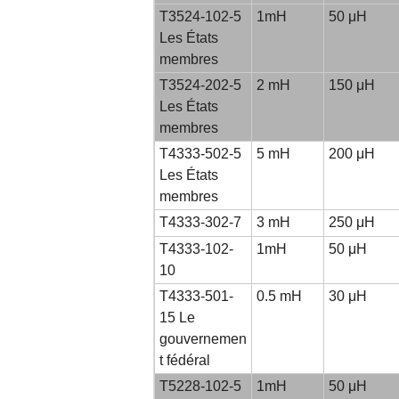
T3524-102-5
1mH
50 μH
Les États
membres
T3524-202-5
2 mH
150 μH
Les États
membres
T4333-502-5
5 mH
200 μH
Les États
membres
T4333-302-7
3 mH
250 μH
T4333-102-
1mH
50 μH
10
T4333-501-
0.5 mH
30 μH
15 Le
gouvernemen
t fédéral
T5228-102-5
1mH
50 μH