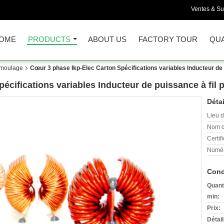
Ventes & Su
OME
PRODUCTS
ABOUT US
FACTORY TOUR
QUA
 moulage
Cœur 3 phase Ikp-Elec Carton Spécifications variables Inducteur de p
cifications variables Inducteur de puissance à fil p
Détai
Lieu d
Nom d
Certifi
Numér
Cond
Quant
min:
Prix:
Détai