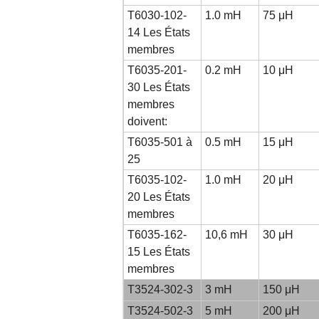
T6030-102-
1.0 mH
75 μH
14 Les États
membres
T6035-201-
0.2 mH
10 μH
30 Les États
membres
doivent:
T6035-501 à
0.5 mH
15 μH
25
T6035-102-
1.0 mH
20 μH
20 Les États
membres
T6035-162-
10,6 mH
30 μH
15 Les États
membres
T3524-302-3
3 mH
150 μH
T3524-502-3
5 mH
200 μH