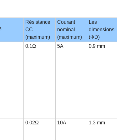
Résistance
Courant
Les
é
CC
nominal
dimensions
(maximum)
(maximum)
(
ΦD
)
0.1Ω
5A
0.9 mm
0.02Ω
10A
1.3 mm