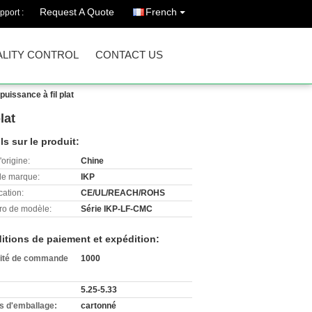
Request A Quote
French
pport :
LITY CONTROL
CONTACT US
uissance à fil plat
lat
ls sur le produit:
'origine:
Chine
e marque:
IKP
cation:
CE/UL/REACH/ROHS
o de modèle:
Série IKP-LF-CMC
itions de paiement et expédition:
ité de commande
1000
5.25-5.33
ls d'emballage:
cartonné