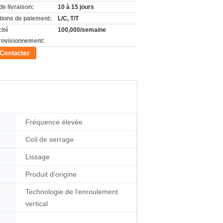
de livraison:
10 à 15 jours
tions de paiement:
L/C, T/T
ité
100,000/semaine
rovisionnement:
Contactez
Fréquence élevée
Coil de serrage
Lissage
Produit d'origine
Technologie de l'enroulement
vertical