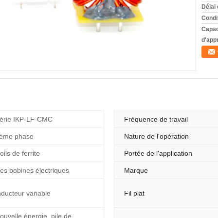
Délai 
Condi
Capac
d'app
érie IKP-LF-CMC
Fréquence de travail
ème phase
Nature de l'opération
oils de ferrite
Portée de l'application
es bobines électriques
Marque
nducteur variable
Fil plat
ouvelle énergie, pile de