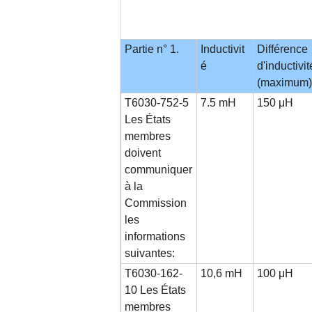
Partie n° 1.
Inductivit
Différence
é
d'inductivit
(maximum)
T6030-752-5
7.5 mH
150 μH
Les États
membres
doivent
communiquer
à la
Commission
les
informations
suivantes:
T6030-162-
10,6 mH
100 μH
10 Les États
membres