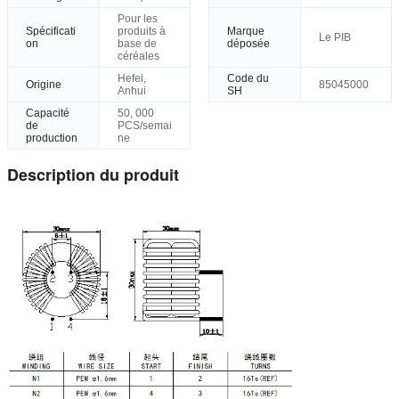
Pour les
Spécificati
produits à
Marque
Le PIB
on
base de
déposée
céréales
Hefei,
Code du
Origine
85045000
Anhui
SH
Capacité
50, 000
de
PCS/semai
production
ne
Description du produit