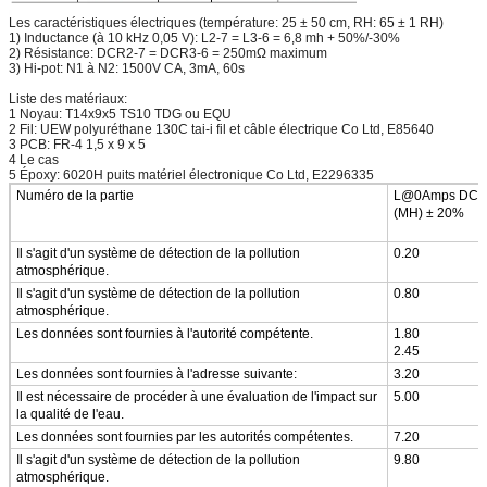
Les caractéristiques électriques (température: 25 ± 50 cm, RH: 65 ± 1 RH)
1) Inductance (à 10 kHz 0,05 V): L2-7 = L3-6 = 6,8 mh + 50%/-30%
2) Résistance: DCR2-7 = DCR3-6 = 250mΩ maximum
3) Hi-pot: N1 à N2: 1500V CA, 3mA, 60s
Liste des matériaux:
1 Noyau: T14x9x5 TS10 TDG ou EQU
2 Fil: UEW polyuréthane 130C tai-i fil et câble électrique Co Ltd, E85640
3 PCB: FR-4 1,5 x 9 x 5
4 Le cas
5 Époxy: 6020H puits matériel électronique Co Ltd, E2296335
Numéro de la partie
L@0Amps DC
(MH) ± 20%
Il s'agit d'un système de détection de la pollution
0.20
atmosphérique.
Il s'agit d'un système de détection de la pollution
0.80
atmosphérique.
Les données sont fournies à l'autorité compétente.
1.80
2.45
Les données sont fournies à l'adresse suivante:
3.20
Il est nécessaire de procéder à une évaluation de l'impact sur
5.00
la qualité de l'eau.
Les données sont fournies par les autorités compétentes.
7.20
Il s'agit d'un système de détection de la pollution
9.80
atmosphérique.