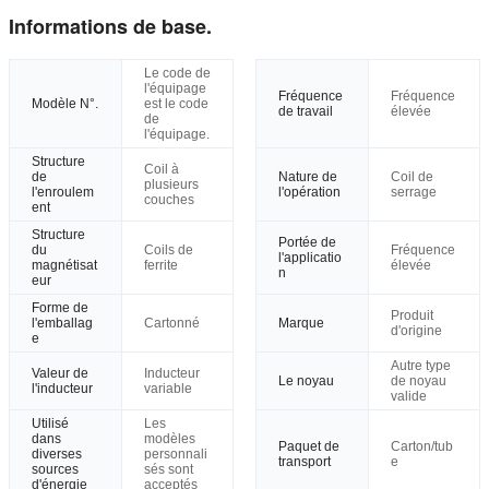
Informations de base.
Le code de
l'équipage
Fréquence
Fréquence
Modèle N°.
est le code
de travail
élevée
de
l'équipage.
Structure
Coil à
de
Nature de
Coil de
plusieurs
l'enroulem
l'opération
serrage
couches
ent
Structure
Portée de
du
Coils de
Fréquence
l'applicatio
magnétisat
ferrite
élevée
n
eur
Forme de
Produit
l'emballag
Cartonné
Marque
d'origine
e
Autre type
Valeur de
Inducteur
Le noyau
de noyau
l'inducteur
variable
valide
Utilisé
Les
dans
modèles
Paquet de
Carton/tub
diverses
personnali
transport
e
sources
sés sont
d'énergie
acceptés