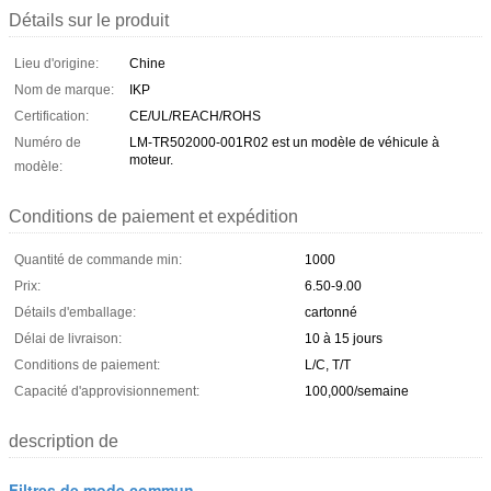
Détails sur le produit
Lieu d'origine:
Chine
Nom de marque:
IKP
Certification:
CE/UL/REACH/ROHS
Numéro de
LM-TR502000-001R02 est un modèle de véhicule à
moteur.
modèle:
Conditions de paiement et expédition
Quantité de commande min:
1000
Prix:
6.50-9.00
Détails d'emballage:
cartonné
Délai de livraison:
10 à 15 jours
Conditions de paiement:
L/C, T/T
Capacité d'approvisionnement:
100,000/semaine
description de
Filtres de mode commun