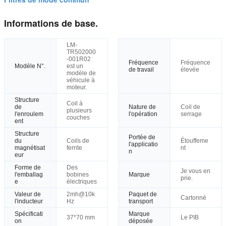
Informations de base.
LM-
TR502000
-001R02
Fréquence
Fréquence
Modèle N°.
est un
de travail
élevée
modèle de
véhicule à
moteur.
Structure
Coil à
de
Nature de
Coil de
plusieurs
l'enroulem
l'opération
serrage
couches
ent
Structure
Portée de
du
Coils de
Étouffeme
l'applicatio
magnétisat
ferrite
nt
n
eur
Forme de
Des
Je vous en
l'emballag
bobines
Marque
prie.
e
électriques
Valeur de
2mh@10k
Paquet de
Cartonné
l'inducteur
Hz
transport
Spécificati
Marque
37*70 mm
Le PIB
on
déposée