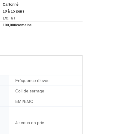
Cartonné
10 à 15 jours
L/C, T/T
100,000/semaine
Fréquence élevée
Coil de serrage
EMI/EMC
Je vous en prie.