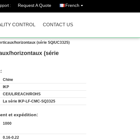
Request A Quote
French
pport :
LITY CONTROL
CONTACT US
verticaux/horizontaux (série SQ/UC3325)
aux/horizontaux (série
t:
Chine
IKP
CE/UL/REACH/ROHS
La série IKP-LF-CMC-SQ3325
ent et expédition:
1000
0.16-0.22