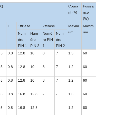
X)
Coura
Puissa
nt (A)
nce
(W)
E
1#Base
2#Base
Maxim
Maxim
um
um
Num
Num
Numé
Num
éro
éro
ro PIN
éro
PIN 1
PIN 2
1
PIN 2
.5
0.8
12.8
10
8
7
1.5
60
.5
0.8
12.8
10
8
7
1.2
60
.5
0.8
12.8
10
8
7
1.2
60
.5
0.8
16.8
12.8
-
-
1.5
60
.5
0.8
16.8
12.8
-
-
1.2
60