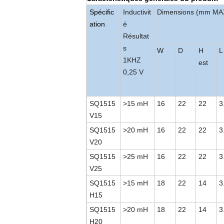
Spécific
Inductivit
Dimensions (mm MA
ation
é
Résultat
s
W
D
H
L
1KHZ
est
0,25 V
SQ1515
>
15 mH
16
22
22
3
V15
SQ1515
>
20 mH
16
22
22
3
V20
SQ1515
>
25 mH
16
22
22
3
V25
SQ1515
>
15 mH
18
22
14
3
H15
SQ1515
>
20 mH
18
22
14
3
H20