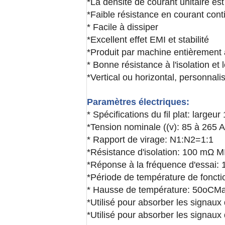
*La densité de courant unitaire est 
*Faible résistance en courant conti
* Facile à dissiper
*Excellent effet EMI et stabilité
*Produit par machine entièrement a
* Bonne résistance à l'isolation et
*Vertical ou horizontal, personnali
Paramètres électriques:
* Spécifications du fil plat: large
*Tension nominale ((v): 85 à 265 
* Rapport de virage: N1:N2=1:1
*Résistance d'isolation: 100 mΩ 
*Réponse à la fréquence d'essai:
*Période de température de fonct
* Hausse de température: 50
oC
M
*Utilisé pour absorber les signa
*Utilisé pour absorber les signau