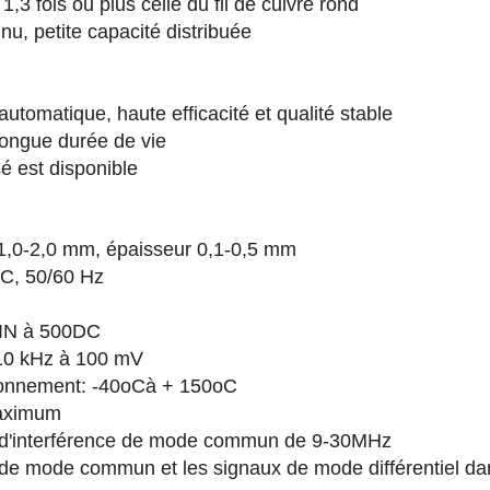
1,3 fois ou plus celle du fil de cuivre rond
nu, petite capacité distribuée
utomatique, haute efficacité et qualité stable
 longue durée de vie
sé est disponible
ur 1,0-2,0 mm, épaisseur 0,1-0,5 mm
AC, 50/60 Hz
MIN à 500DC
 10 kHz à 100 mV
ionnement: -40
oC
à + 150
oC
aximum
ux d'interférence de mode commun de 9-30MHz
x de mode commun et les signaux de mode différentiel 