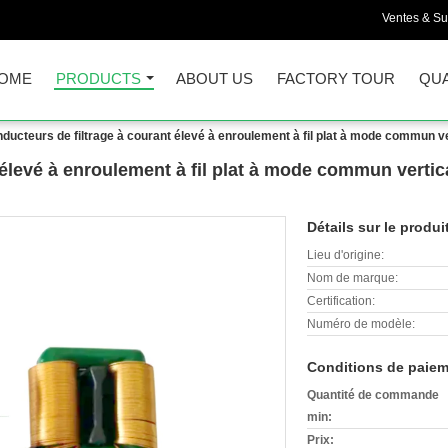
Ventes & Su
OME
PRODUCTS
ABOUT US
FACTORY TOUR
QUA
nducteurs de filtrage à courant élevé à enroulement à fil plat à mode commun 
 élevé à enroulement à fil plat à mode commun vertic
Détails sur le produi
Lieu d'origine:
Nom de marque:
Certification:
Numéro de modèle:
Conditions de paiem
Quantité de commande
min:
Prix: