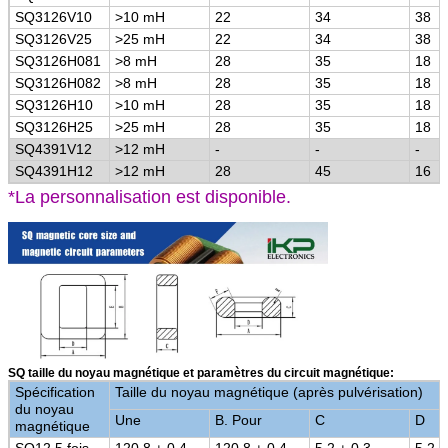
SQ3126V10
>
10 mH
22
34
38
SQ3126V25
>
25 mH
22
34
38
SQ3126H081
>
8 mH
28
35
18
SQ3126H082
>
8 mH
28
35
18
SQ3126H10
>
10 mH
28
35
18
SQ3126H25
>
25 mH
28
35
18
SQ4391V12
>
12 mH
-
-
-
SQ4391H12
>
12 mH
28
45
16
*La personnalisation est disponible.
SQ taille du noyau magnétique et paramètres du circuit magnétique:
Spécification
Taille du noyau magnétique (après pulvérisation)
du noyau
Une
B. Pour
C
D
magnétique
SQ12.5 fois
120,8 ± 0.4
120,8 ± 0.4
5.2 ± 0.3
5.2 ±