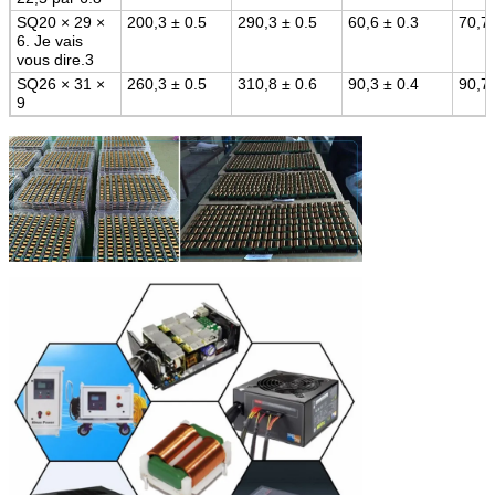
SQ20 × 29 ×
200,3 ± 0.5
290,3 ± 0.5
60,6 ± 0.3
70,7 
6. Je vais
vous dire.3
SQ26 × 31 ×
260,3 ± 0.5
310,8 ± 0.6
90,3 ± 0.4
90,7 
9