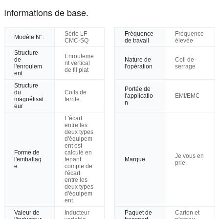
Informations de base.
Série LF-
Fréquence
Fréquence
Modèle N°.
CMC-SQ
de travail
élevée
Structure
Enrouleme
de
Nature de
Coil de
nt vertical
l'enroulem
l'opération
serrage
de fil plat
ent
Structure
Portée de
du
Coils de
l'applicatio
EMI/EMC
magnétisat
ferrite
n
eur
L'écart
entre les
deux types
d'équipem
ent est
Forme de
calculé en
Je vous en
l'emballag
tenant
Marque
prie.
e
compte de
l'écart
entre les
deux types
d'équipem
ent.
Valeur de
Inducteur
Paquet de
Carton et