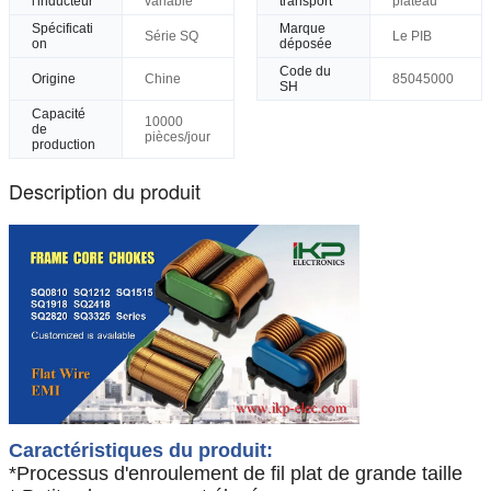
l'inducteur
variable
transport
plateau
Spécificati
Marque
Série SQ
Le PIB
on
déposée
Code du
Origine
Chine
85045000
SH
Capacité
10000
de
pièces/jour
production
Description du produit
Caractéristiques du produit:
*Processus d'enroulement de fil plat de grande taille