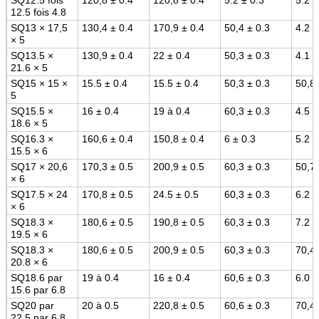
12.5 fois 4.8
SQ13 × 17,5
130,4 ± 0.4
170,9 ± 0.4
50,4 ± 0.3
4.2 ±
× 5
SQ13.5 ×
130,9 ± 0.4
22 ± 0.4
50,3 ± 0.3
4.1 ±
21.6 × 5
SQ15 × 15 ×
15.5 ± 0.4
15.5 ± 0.4
50,3 ± 0.3
50,8 
5
SQ15.5 ×
16 ± 0.4
19 à 0.4
60,3 ± 0.3
4.5 ±
18.6 × 5
SQ16.3 ×
160,6 ± 0.4
150,8 ± 0.4
6 ± 0.3
5.2 ±
15.5 × 6
SQ17 × 20,6
170,3 ± 0.5
200,9 ± 0.5
60,3 ± 0.3
50,7 
× 6
SQ17.5 × 24
170,8 ± 0.5
24.5 ± 0.5
60,3 ± 0.3
6.2 ±
× 6
SQ18.3 ×
180,6 ± 0.5
190,8 ± 0.5
60,3 ± 0.3
7.2 ±
19.5 × 6
SQ18.3 ×
180,6 ± 0.5
200,9 ± 0.5
60,3 ± 0.3
70,4 
20.8 × 6
SQ18.6 par
19 à 0.4
16 ± 0.4
60,6 ± 0.3
6.0 ±
15.6 par 6.8
SQ20 par
20 à 0.5
220,8 ± 0.5
60,6 ± 0.3
70,4 
22,5 par 6.8