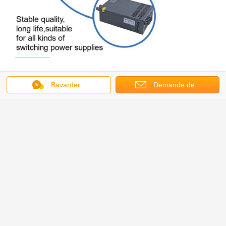
Bavarder
Demande de
soumission