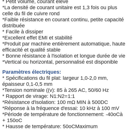
* Petit volume, courant élevé
*La densité de courant unitaire est 1,3 fois ou plus
celle du fil de cuivre rond
*Faible résistance en courant continu, petite capacité
distribuée
* Facile à dissiper
*Excellent effet EMI et stabilité
*Produit par machine entièrement automatique, haute
efficacité et qualité stable
* Bonne résistance à l'isolation et longue durée de vie
*Vertical ou horizontal, personnalisé est disponible
Paramètres électriques:
* Spécifications du fil plat: largeur 1,0-2,0 mm,
épaisseur 0,1-0,5 mm
*Tension nominale ((v): 85 à 265 AC, 50/60 Hz
* Rapport de virage: N1:N2=1:1
*Résistance d'isolation: 100 mΩ MIN à 500DC
*Réponse à la fréquence d'essai: 10 kHz à 100 mV
*Période de température de fonctionnement: -40
oC
à
+ 150
oC
* Hausse de température: 50
oC
Maximum