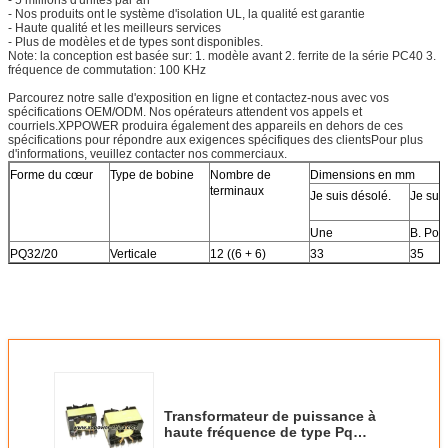
- Nos produits ont le système d'isolation UL, la qualité est garantie
- Haute qualité et les meilleurs services
- Plus de modèles et de types sont disponibles.
Note: la conception est basée sur: 1. modèle avant 2. ferrite de la série PC40 3.
fréquence de commutation: 100 KHz
Parcourez notre salle d'exposition en ligne et contactez-nous avec vos
spécifications OEM/ODM. Nos opérateurs attendent vos appels et
courriels.XPPOWER produira également des appareils en dehors de ces
spécifications pour répondre aux exigences spécifiques des clientsPour plus
d'informations, veuillez contacter nos commerciaux.
Forme du cœur
Type de bobine
Nombre de
Dimensions en mm
terminaux
Je suis désolé.
Je suis
Une
B. Pou
PQ32/20
Verticale
12 ((6 + 6)
33
35
Transformateur de puissance à
haute fréquence de type Pq
SGS/ISO9001