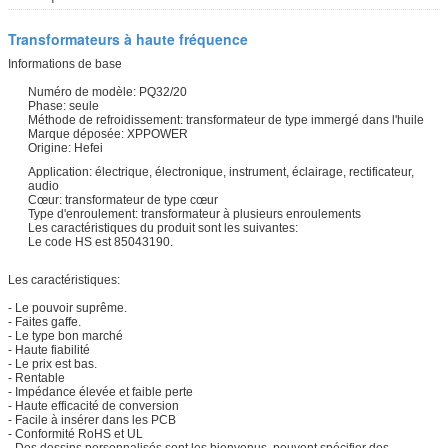
Transformateurs à haute fréquence
Informations de base
Numéro de modèle: PQ32/20
Phase: seule
Méthode de refroidissement: transformateur de type immergé dans l'huile
Marque déposée: XPPOWER
Origine: Hefei
Application: électrique, électronique, instrument, éclairage, rectificateur,
audio
Cœur: transformateur de type cœur
Type d'enroulement: transformateur à plusieurs enroulements
Les caractéristiques du produit sont les suivantes:
Le code HS est 85043190.
Les caractéristiques:
- Le pouvoir suprême.
- Faites gaffe.
- Le type bon marché
- Haute fiabilité
- Le prix est bas.
- Rentable
- Impédance élevée et faible perte
- Haute efficacité de conversion
- Facile à insérer dans les PCB
- Conformité RoHS et UL
- Des dessins personnalisés sont les bienvenus, peuvent spécifier des