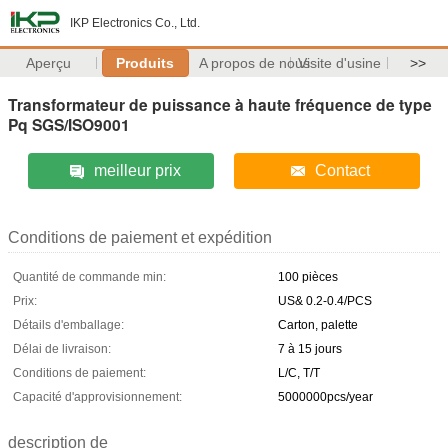
IKP Electronics Co., Ltd.
Aperçu
Produits
A propos de nous
Visite d'usine
>>
Transformateur de puissance à haute fréquence de type
Pq SGS/ISO9001
meilleur prix
Contact
Conditions de paiement et expédition
Quantité de commande min:
100 pièces
Prix:
US& 0.2-0.4/PCS
Détails d'emballage:
Carton, palette
Délai de livraison:
7 à 15 jours
Conditions de paiement:
L/C, T/T
Capacité d'approvisionnement:
5000000pcs/year
description de