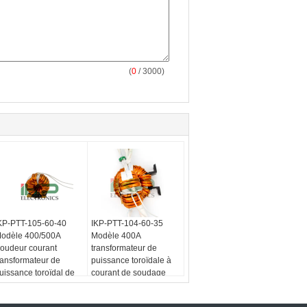
(
0
/ 3000)
KP-PTT-105-60-40
IKP-PTT-104-60-35
odèle 400/500A
Modèle 400A
oudeur courant
transformateur de
ransformateur de
puissance toroïdale à
uissance toroïdal de
courant de soudage
ase en alliage
amorphe en alliage de
morphe pour machine
noyau pour machine de