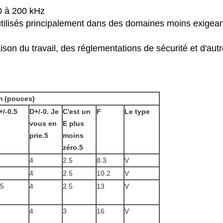
0 à 200 kHz
s utilisés principalement dans des domaines moins exige
ison du travail, des réglementations de sécurité et d'au
 (pouces)
+/-0.5
D+/-0. Je
C'est un
F
Le type
vous en
E plus
prie.5
moins
zéro.5
4
2.5
8.3
V
4
2.5
10.2
V
.5
4
2.5
13
V
4
3
16
V