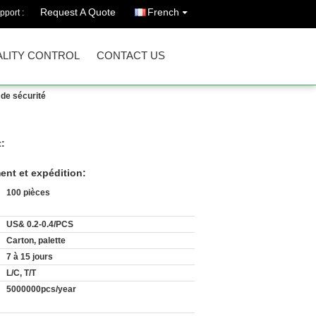
Request A Quote
French
pport :
LITY CONTROL
CONTACT US
 de sécurité
t:
ent et expédition:
100 pièces
US& 0.2-0.4/PCS
Carton, palette
7 à 15 jours
L/C, T/T
5000000pcs/year