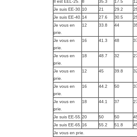
Il est EEL-25.
8
35.3
17.5
1
Je suis EE-30.
10
21
29.2
2
Je suis EE-40.
14
27.6
30.5
2
Je vous en
12
33.8
44
3
prie.
Je vous en
16
41.3
48
3
prie.
Je vous en
18
48.7
32
2
prie.
Je vous en
12
45
39.8
3
prie.
Je vous en
16
44.2
50
3
prie.
Je vous en
18
44.1
37
2
prie.
Je suis EE-55.
20
50
50
4
Je suis EE-65.
16
55.2
51.8
4
Je vous en prie.