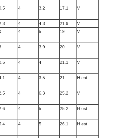
0.5
4
3.2
17.1
V
2.3
4
4.3
21.9
V
0
4
5
19
V
3
4
3.9
20
V
0.5
4
4
21.1
V
4.1
4
3.5
21
H est
2.5
4
6.3
25.2
V
2.6
4
5
25.2
H est
5.4
4
5
26.1
H est