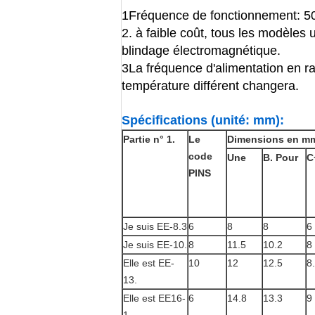
1Fréquence de fonctionnement: 5
2. à faible coût, tous les modèle
blindage électromagnétique.
3La fréquence d'alimentation en ra
température différent changera.
Spécifications (unité: mm)
:
Partie n° 1.
Le
Dimensions en mm
code
Une
B. Pour
C
PINS
Je suis EE-8.3
6
8
8
6
Je suis EE-10.
8
11.5
10.2
8
Elle est EE-
10
12
12.5
8
13.
Elle est EE16-
6
14.8
13.3
9
1.