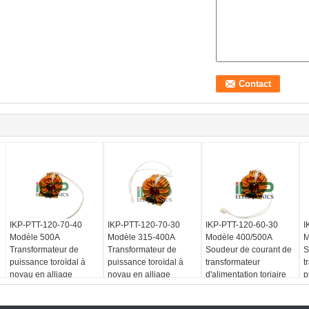
IKP-PTT-120-70-40
IKP-PTT-120-70-30
IKP-PTT-120-60-30
I
Modèle 500A
Modèle 315-400A
Modèle 400/500A
M
Transformateur de
Transformateur de
Soudeur de courant de
S
puissance toroïdal à
puissance toroïdal à
transformateur
t
noyau en alliage
noyau en alliage
d'alimentation toriaire
p
amorphe pour machine
amorphe pour machine
amorphe en alliage de
b
à souder à onduleur
à souder à onduleur
noyau pour machine de
a