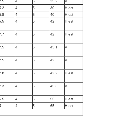
2.5
4
5
25.2
V
5.2
4
5
30
H est
5.8
4
5
40
H est
5.5
4
5
42
H est
7.7
4
5
42
H est
7.5
4
5
45.1
V
2.5
4
5
42
V
7.8
4
5
42.2
H est
7.3
4
5
45.3
V
5.5
4
5
55
H est
5
4
5
65
H est