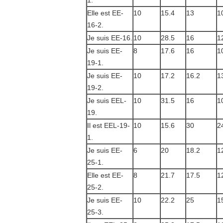
Elle est EE-
10
15.4
13
1
16-2.
Je suis EE-16.
10
28.5
16
1
Je suis EE-
8
17.6
16
1
19-1.
Je suis EE-
10
17.2
16.2
1
19-2.
Je suis EEL-
10
31.5
16
1
19.
Il est EEL-19-
10
15.6
30
2
1.
Je suis EE-
6
20
18.2
1
25-1.
Elle est EE-
8
21.7
17.5
1
25-2.
Je suis EE-
10
22.2
25
1
25-3.