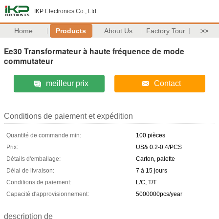
IKP Electronics Co., Ltd.
Home
Products
About Us
Factory Tour
>>
Ee30 Transformateur à haute fréquence de mode
commutateur
meilleur prix
Contact
Conditions de paiement et expédition
Quantité de commande min:
100 pièces
Prix:
US& 0.2-0.4/PCS
Détails d'emballage:
Carton, palette
Délai de livraison:
7 à 15 jours
Conditions de paiement:
L/C, T/T
Capacité d'approvisionnement:
5000000pcs/year
description de