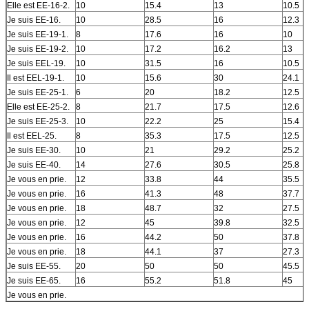
Elle est EE-16-2.
10
15.4
13
10.5
Je suis EE-16.
10
28.5
16
12.3
Je suis EE-19-1.
8
17.6
16
10
Je suis EE-19-2.
10
17.2
16.2
13
Je suis EEL-19.
10
31.5
16
10.5
Il est EEL-19-1.
10
15.6
30
24.1
Je suis EE-25-1.
6
20
18.2
12.5
Elle est EE-25-2.
8
21.7
17.5
12.6
Je suis EE-25-3.
10
22.2
25
15.4
Il est EEL-25.
8
35.3
17.5
12.5
Je suis EE-30.
10
21
29.2
25.2
Je suis EE-40.
14
27.6
30.5
25.8
Je vous en prie.
12
33.8
44
35.5
Je vous en prie.
16
41.3
48
37.7
Je vous en prie.
18
48.7
32
27.5
Je vous en prie.
12
45
39.8
32.5
Je vous en prie.
16
44.2
50
37.8
Je vous en prie.
18
44.1
37
27.3
Je suis EE-55.
20
50
50
45.5
Je suis EE-65.
16
55.2
51.8
45
Je vous en prie.