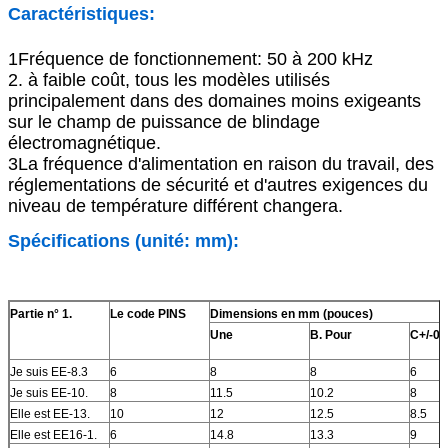
Caractéristiques
:
1Fréquence de fonctionnement: 50 à 200 kHz
2. à faible coût, tous les modèles utilisés
principalement dans des domaines moins exigeants
sur le champ de puissance de blindage
électromagnétique.
3La fréquence d'alimentation en raison du travail, des
réglementations de sécurité et d'autres exigences du
niveau de température différent changera.
Spécifications (unité: mm)
:
Partie n° 1.
Le code PINS
Dimensions en mm (pouces)
Une
B. Pour
C+/-0.
Je suis EE-8.3
6
8
8
6
Je suis EE-10.
8
11.5
10.2
8
Elle est EE-13.
10
12
12.5
8.5
Elle est EE16-1.
6
14.8
13.3
9