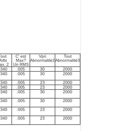
Tout
C' est
Vpri
Tout
olts
Max?
Abnormalité2
Abnormalité3
ax. 2
Un RMS
1340
.005
30
2000
1340
.005
30
2000
1340
.005
23
2000
1340
.005
23
2000
1340
.005
30
2000
1340
.005
30
2000
1340
.005
23
2000
1340
.005
23
2000