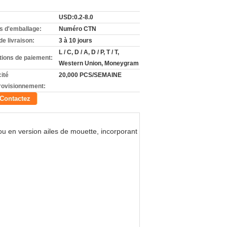
USD:0.2-8.0
ls d'emballage:
Numéro CTN
de livraison:
3 à 10 jours
L / C, D / A, D / P, T / T,
tions de paiement:
Western Union, Moneygram
ité
20,000 PCS/SEMAINE
rovisionnement:
Contactez
 ou en version ailes de mouette, incorporant