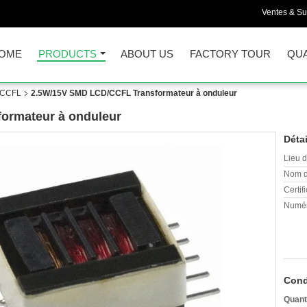
Ventes & Su
OME
PRODUCTS
ABOUT US
FACTORY TOUR
QUA
r CCFL
2.5W/15V SMD LCD/CCFL Transformateur à onduleur
ormateur à onduleur
Détai
Lieu d
Nom d
Certifi
Numér
Cond
Quant