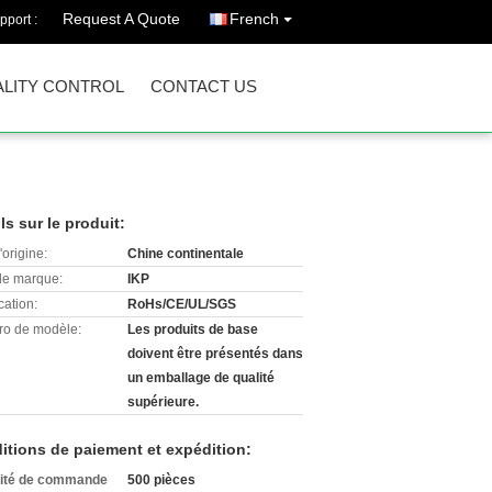
Request A Quote
French
pport :
LITY CONTROL
CONTACT US
ls sur le produit:
'origine:
Chine continentale
e marque:
IKP
cation:
RoHs/CE/UL/SGS
o de modèle:
Les produits de base
doivent être présentés dans
un emballage de qualité
supérieure.
itions de paiement et expédition:
ité de commande
500 pièces