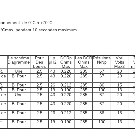
tionnement: de 0°C à +70°C
260°Cmax, pendant 10 secondes maximum
Le schéma
Pout
Lp
DCRp
Les DCR
Résultats
Vpri
Diagramme
Des
μH2
Ohms
Ohms
N/Np
Volts
V
boules
Max
Max
Max2
m
R.
Une
2.5
43
0.220
285
67
20
e de
B. Pour
2.5
43
0.220
285
67
20
R.
B. Pour
2.5
26
0.212
285
86
15
R.
B. Pour
2.5
19
0.190
285
100
13
e de
Une
2.5
43
0.220
285
67
20
e de
B. Pour
2.5
43
0.220
285
67
20
e de
B. Pour
2.5
26
0.212
285
86
15
e
B. Pour
2.5
19
0.190
285
100
13