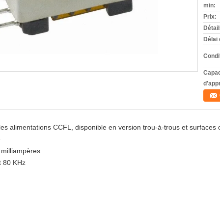
min:
Prix:
Détai
Délai 
Condi
Capac
d'app
 les alimentations CCFL, disponible en version trou-à-trous et surfaces
e
0 milliampères
t 80 KHz