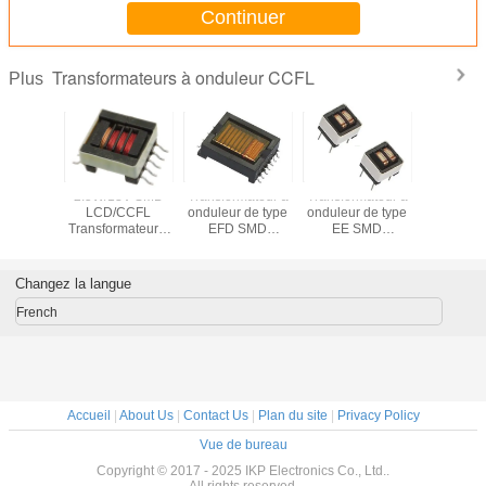
Continuer
Transformateurs à onduleur CCFL
Plus
5V SMD
2.5W/13V SMD
Transformateur à
Transformateur à
Transform
CCFL
LCD/CCFL
onduleur de type
onduleur de type
ondul
mateur à
Transformateur à
EFD SMD
EE SMD
LCD/CCF
leur
onduleur
LCD/CCFL
LCD/CCFL
6W/1
Changez la langue
French
Accueil
|
About Us
|
Contact Us
|
Plan du site
|
Privacy Policy
Vue de bureau
Copyright © 2017 - 2025 IKP Electronics Co., Ltd..
All rights reserved.